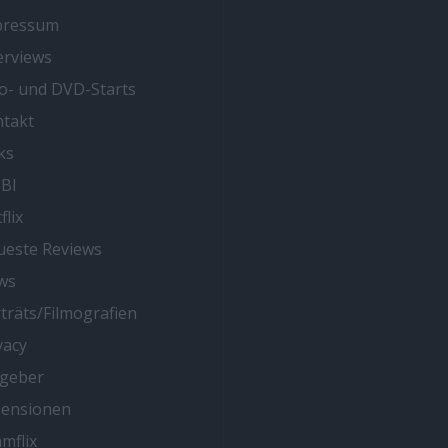
pressum
erviews
o- und DVD-Starts
takt
ks
BI
flix
este Reviews
ws
träts/Filmografien
vacy
tgeber
zensionen
mflix