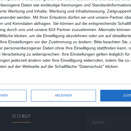
R
nbezogene Daten wie eindeutige Kennungen und Standardinformatione
sierte Werbung und Inhalte, Werbung und Inhaltsmessung, Zielgruppen
R
gesendet werden.
Mit Ihrer Erlaubnis dürfen wir und unsere Partner ü
n und Kenndaten abfragen. Sie können auf die entsprechende Schaltfl
S
ung durch uns und unsere 824 Partner zuzustimmen. Alternativ können 
fläche klicken, um die Einwilligung abzulehnen oder um auf detailliert
S
Ihre Einstellungen vor der Zustimmung zu ändern.
Bitte beachten Sie, 
r personenbezogener Daten ohne Ihre Einwilligung stattfinden kann, 
S
 Verarbeitung zu widersprechen. Ihre Einstellungen gelten lediglich für
S
ungen jederzeit ändern oder Ihre Einwilligung widerrufen, indem Sie zu
en auf der Webseite auf die Schaltfläche "Datenschutz" klicken.
W
ONEN
ABLEHNEN
ZUS
SITEMAP