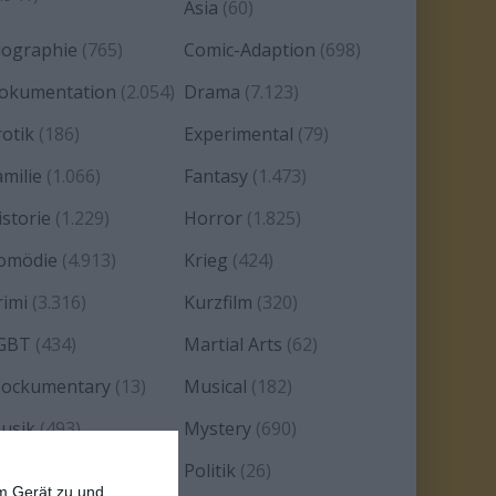
Asia
(60)
iographie
(765)
Comic-Adaption
(698)
okumentation
(2.054)
Drama
(7.123)
rotik
(186)
Experimental
(79)
amilie
(1.066)
Fantasy
(1.473)
istorie
(1.229)
Horror
(1.825)
omödie
(4.913)
Krieg
(424)
rimi
(3.316)
Kurzfilm
(320)
GBT
(434)
Martial Arts
(62)
ockumentary
(13)
Musical
(182)
usik
(493)
Mystery
(690)
oir
(29)
Politik
(26)
em Gerät zu und