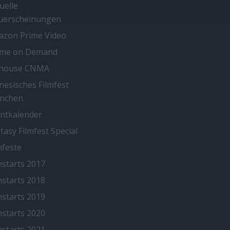
uelle
uerscheinungen
zon Prime Video
ime on Demand
thouse CNMA
nesisches Filmfest
nchen
ntkalender
tasy Filmfest Special
mfeste
mstarts 2017
mstarts 2018
mstarts 2019
mstarts 2020
mstarts 2021