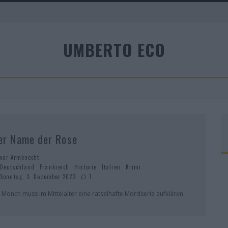
A
UMBERTO ECO
R
er Name der Rose
iver Armknecht
Deutschland
Frankreich
Historie
Italien
Krimi
Sonntag, 3. Dezember 2023
1
n Mönch muss im Mittelalter eine rätselhafte Mordserie aufklären