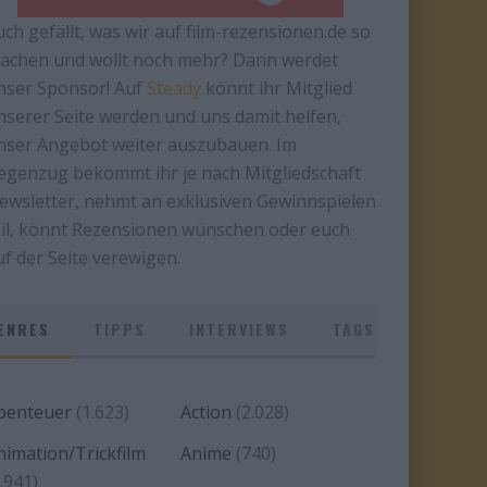
uch gefällt, was wir auf film-rezensionen.de so
achen und wollt noch mehr? Dann werdet
nser Sponsor! Auf
Steady
könnt ihr Mitglied
nserer Seite werden und uns damit helfen,
nser Angebot weiter auszubauen. Im
egenzug bekommt ihr je nach Mitgliedschaft
ewsletter, nehmt an exklusiven Gewinnspielen
eil, könnt Rezensionen wünschen oder euch
uf der Seite verewigen.
ENRES
TIPPS
INTERVIEWS
TAGS
benteuer
(1.623)
Action
(2.028)
nimation/Trickfilm
Anime
(740)
.941)