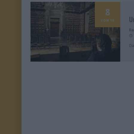
8
U
VON 10
Ro
Da