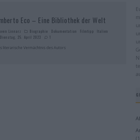
E
m
mberto Eco – Eine Bibliothek der Welt
u
uven Linnarz
Biographie
Dokumentation
Filmtipp
Italien
u
Dienstag, 25. April 2023
1
u
s literarische Vermächtnis des Autors
G
N
t
a
G
A
A
(1