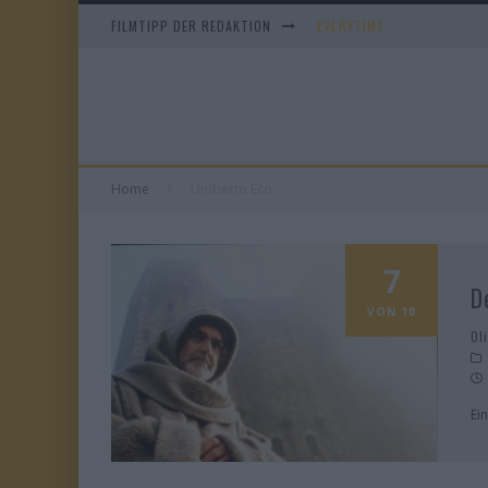
FILMTIPP DER REDAKTION
EVERYTIME
WHAM! – 10 DAYS IN CHIN
IM SPIEGEL MEINER MUTTE
DUELL IN DER SONNE
Home
Umberto Eco
7
D
VON 10
Ol
Ei