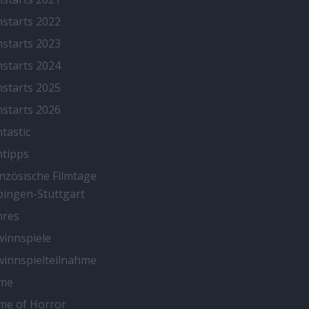
mstarts 2022
mstarts 2023
mstarts 2024
mstarts 2025
mstarts 2026
mtastic
mtipps
nzösische Filmtage
ingen-Stuttgart
nres
innspiele
innspielteilnahme
me
me of Horror