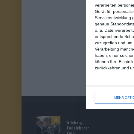
verarbeiten persone
Gerät für personali
Serviceentwicklung 
genaue Standortdate
o. a. Datenverarbeit
entsprechende Schalt
zuzugreifen und um 
Verarbeitung manche
haben, einer solchen
können Ihre Einstell
zurückkehren und unt
MEHR OPTI
5
Wilsberg:
Todsicherer
Tipp