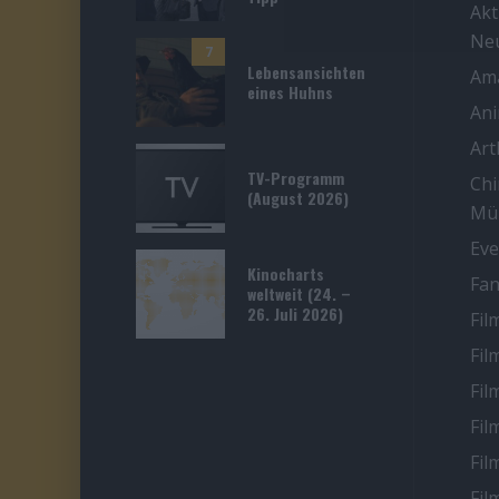
Akt
Ne
7
Lebensansichten
Ama
eines Huhns
An
Ar
TV-Programm
Chi
(August 2026)
Mü
Eve
Kinocharts
Fan
weltweit (24. –
26. Juli 2026)
Fil
Fil
Fil
Fil
Fil
Fil