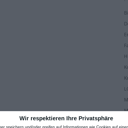
B
D
E
F
H
K
K
L
M
M
Wir respektieren Ihre Privatsphäre
N
ner speichern und/oder greifen auf Informationen wie Cookies auf ein