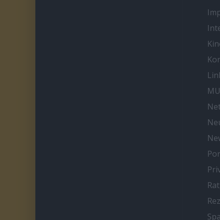
Im
Int
Kin
Kon
Lin
MU
Net
Neu
Ne
Por
Pri
Ra
Re
Spa