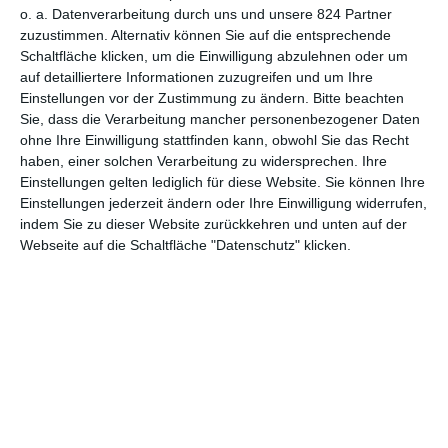
o. a. Datenverarbeitung durch uns und unsere 824 Partner
zuzustimmen. Alternativ können Sie auf die entsprechende
MITGLIED WERDEN UND VORTEILE
Schaltfläche klicken, um die Einwilligung abzulehnen oder um
GENIESSEN
auf detailliertere Informationen zuzugreifen und um Ihre
Einstellungen vor der Zustimmung zu ändern.
Bitte beachten
Sie, dass die Verarbeitung mancher personenbezogener Daten
ohne Ihre Einwilligung stattfinden kann, obwohl Sie das Recht
haben, einer solchen Verarbeitung zu widersprechen. Ihre
Einstellungen gelten lediglich für diese Website. Sie können Ihre
Einstellungen jederzeit ändern oder Ihre Einwilligung widerrufen,
indem Sie zu dieser Website zurückkehren und unten auf der
Webseite auf die Schaltfläche "Datenschutz" klicken.
Euch gefällt, was wir auf film-rezensionen.de so machen und
wollt noch mehr? Dann werdet unser Sponsor! Auf
Steady
könnt
ihr Mitglied unserer Seite werden und uns damit helfen, unser
Angebot weiter auszubauen. Im Gegenzug bekommt ihr je nach
Mitgliedschaft Newsletter, nehmt an exklusiven Gewinnspielen
teil, könnt Rezensionen wünschen oder euch auf der Seite
verewigen.