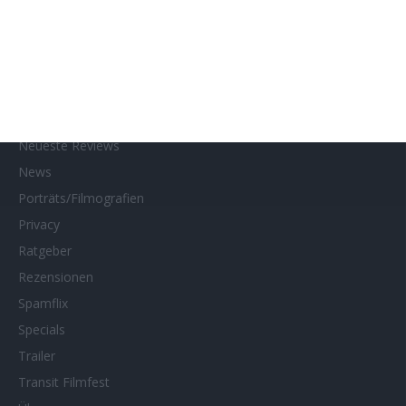
Kino- und DVD-Starts
Kontakt
Links
MUBI
Netflix
Neueste Reviews
News
Porträts/Filmografien
Privacy
Ratgeber
Rezensionen
Spamflix
Specials
Trailer
Transit Filmfest