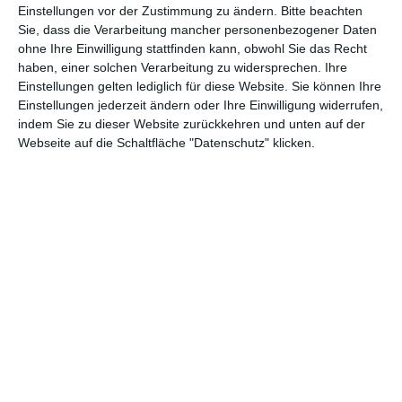
Einstellungen vor der Zustimmung zu ändern.
Bitte beachten
Animation/Trickfilm
(1.941)
Anime
(740)
Sie, dass die Verarbeitung mancher personenbezogener Daten
ohne Ihre Einwilligung stattfinden kann, obwohl Sie das Recht
Asia
(60)
Biographie
(765)
haben, einer solchen Verarbeitung zu widersprechen. Ihre
Comic-Adaption
(698)
Dokumentation
(2.054)
Einstellungen gelten lediglich für diese Website. Sie können Ihre
Einstellungen jederzeit ändern oder Ihre Einwilligung widerrufen,
Drama
(7.122)
Erotik
(186)
indem Sie zu dieser Website zurückkehren und unten auf der
Webseite auf die Schaltfläche "Datenschutz" klicken.
Experimental
(79)
Familie
(1.066)
Fantasy
(1.473)
Historie
(1.229)
Horror
(1.825)
Komödie
(4.912)
Krieg
(424)
Krimi
(3.314)
Kurzfilm
(320)
LGBT
(434)
Martial Arts
(62)
Mockumentary
(13)
Musical
(182)
Musik
(493)
Mystery
(690)
Noir
(29)
Politik
(26)
Reality TV/Show
(69)