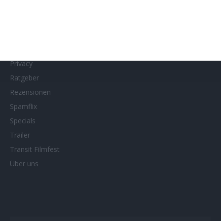
Netflix
Neueste Reviews
News
Porträts/Filmografien
Privacy
Ratgeber
Rezensionen
Spamflix
Specials
Trailer
Transit Filmfest
Über uns