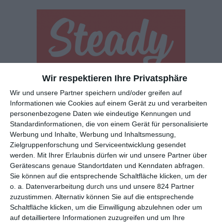
Wir respektieren Ihre Privatsphäre
Euch gefällt, was wir auf film-rezensionen.de so machen und
wollt noch mehr? Dann werdet unser Sponsor! Auf
Steady
könnt
Wir und unsere Partner speichern und/oder greifen auf
ihr Mitglied unserer Seite werden und uns damit helfen, unser
Informationen wie Cookies auf einem Gerät zu und verarbeiten
personenbezogene Daten wie eindeutige Kennungen und
Angebot weiter auszubauen. Im Gegenzug bekommt ihr je nach
Standardinformationen, die von einem Gerät für personalisierte
Mitgliedschaft Newsletter, nehmt an exklusiven Gewinnspielen
Werbung und Inhalte, Werbung und Inhaltsmessung,
teil, könnt Rezensionen wünschen oder euch auf der Seite
Zielgruppenforschung und Serviceentwicklung gesendet
verewigen.
werden.
Mit Ihrer Erlaubnis dürfen wir und unsere Partner über
Gerätescans genaue Standortdaten und Kenndaten abfragen.
Sie können auf die entsprechende Schaltfläche klicken, um der
GENRES
TIPPS
INTERVIEWS
TAGS
o. a. Datenverarbeitung durch uns und unsere 824 Partner
zuzustimmen. Alternativ können Sie auf die entsprechende
Schaltfläche klicken, um die Einwilligung abzulehnen oder um
Abenteuer
(1.622)
Action
(2.028)
auf detailliertere Informationen zuzugreifen und um Ihre