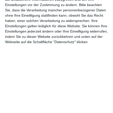
Einstellungen vor der Zustimmung zu ändern.
Bitte beachten
Abenteuer
(1.624)
Action
(2.033)
Sie, dass die Verarbeitung mancher personenbezogener Daten
ohne Ihre Einwilligung stattfinden kann, obwohl Sie das Recht
Animation/Trickfilm
(1.942)
Anime
(740)
haben, einer solchen Verarbeitung zu widersprechen. Ihre
Asia
(60)
Biographie
(766)
Einstellungen gelten lediglich für diese Website. Sie können Ihre
Einstellungen jederzeit ändern oder Ihre Einwilligung widerrufen,
Comic-Adaption
(699)
Dokumentation
(2.056)
indem Sie zu dieser Website zurückkehren und unten auf der
Webseite auf die Schaltfläche "Datenschutz" klicken.
Drama
(7.128)
Erotik
(186)
Experimental
(79)
Familie
(1.068)
Fantasy
(1.473)
Historie
(1.230)
Horror
(1.827)
Komödie
(4.920)
Krieg
(424)
Krimi
(3.324)
Kurzfilm
(320)
LGBT
(436)
Martial Arts
(62)
Mockumentary
(13)
Musical
(182)
Musik
(495)