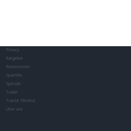
MUBI
Netflix
Neueste Reviews
News
Porträts/Filmografien
Privacy
Ratgeber
Rezensionen
Spamflix
Specials
Trailer
Transit Filmfest
Über uns