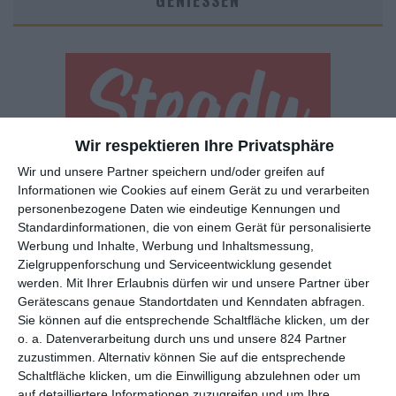
GENIESSEN
Wir respektieren Ihre Privatsphäre
Wir und unsere Partner speichern und/oder greifen auf
Euch gefällt, was wir auf film-rezensionen.de so machen und
Informationen wie Cookies auf einem Gerät zu und verarbeiten
wollt noch mehr? Dann werdet unser Sponsor! Auf
Steady
könnt
personenbezogene Daten wie eindeutige Kennungen und
ihr Mitglied unserer Seite werden und uns damit helfen, unser
Standardinformationen, die von einem Gerät für personalisierte
Angebot weiter auszubauen. Im Gegenzug bekommt ihr je nach
Werbung und Inhalte, Werbung und Inhaltsmessung,
Mitgliedschaft Newsletter, nehmt an exklusiven Gewinnspielen
Zielgruppenforschung und Serviceentwicklung gesendet
teil, könnt Rezensionen wünschen oder euch auf der Seite
werden.
Mit Ihrer Erlaubnis dürfen wir und unsere Partner über
verewigen.
Gerätescans genaue Standortdaten und Kenndaten abfragen.
Sie können auf die entsprechende Schaltfläche klicken, um der
o. a. Datenverarbeitung durch uns und unsere 824 Partner
GENRES
TIPPS
INTERVIEWS
TAGS
zuzustimmen. Alternativ können Sie auf die entsprechende
Schaltfläche klicken, um die Einwilligung abzulehnen oder um
auf detailliertere Informationen zuzugreifen und um Ihre