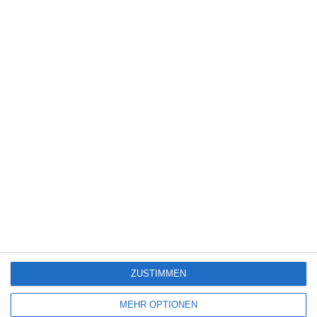
6
Heute fängt mein neues Leben an
6
The Last House
Eli Roth [Interview]
ZUSTIMMEN
SITEMAP
MEHR OPTIONEN