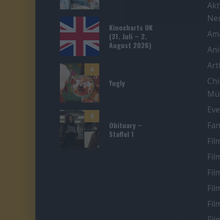
Akt
Ne
Kinocharts UK
Ama
(31. Juli – 2.
August 2026)
An
Ar
6
Chi
Yugly
Mü
Eve
8
Obituary –
Fan
Staffel 1
Fil
Fil
Fil
Fil
Fil
Fil