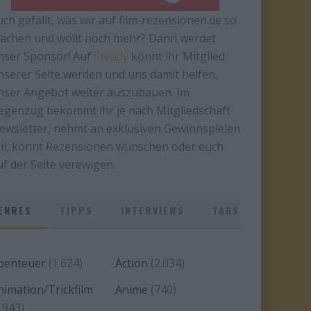
uch gefällt, was wir auf film-rezensionen.de so
achen und wollt noch mehr? Dann werdet
nser Sponsor! Auf
Steady
könnt ihr Mitglied
nserer Seite werden und uns damit helfen,
nser Angebot weiter auszubauen. Im
egenzug bekommt ihr je nach Mitgliedschaft
ewsletter, nehmt an exklusiven Gewinnspielen
eil, könnt Rezensionen wünschen oder euch
uf der Seite verewigen.
ENRES
TIPPS
INTERVIEWS
TAGS
benteuer
(1.624)
Action
(2.034)
nimation/Trickfilm
Anime
(740)
.943)