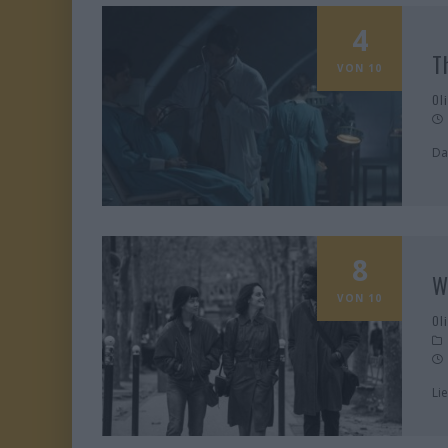
4
T
VON 10
Ol
Da
8
W
VON 10
Ol
Li