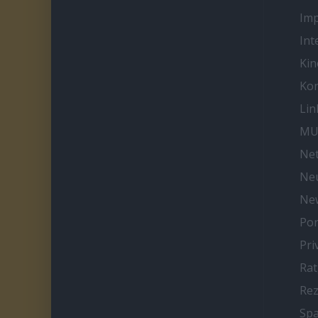
Im
Int
Kin
Kon
Lin
MU
Net
Neu
Ne
Por
Pri
Ra
Re
Spa