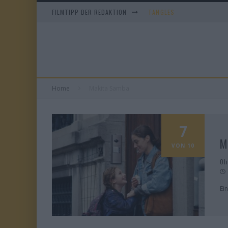
FILMTIPP DER REDAKTION
TANGLES
DUELL IN DER SONNE
EVERYTIME
OBITUARY – STAFFEL 1
Home
Makita Samba
7
M
VON 10
Ol
Ei