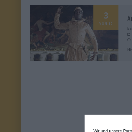
3
A
VON 10
Ma
Hi
Wir und unsere Part