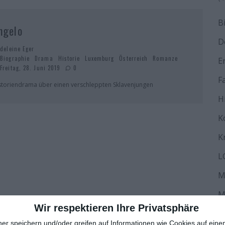
B
ngelo
D
deleine Eger
Biographie
Drama
Historie
Luxemburg
Österreich
Romanze
E
Freitag, 28. Juni 2019
0
F
storiendrama über einen verschleppten Sklavenjungen
H
K
K
L
M
M
Wir respektieren Ihre Privatsphäre
N
ner speichern und/oder greifen auf Informationen wie Cookies auf ein