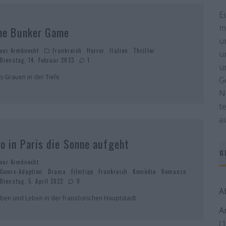
E
m
he Bunker Game
u
iver Armknecht
Frankreich
Horror
Italien
Thriller
u
Dienstag, 14. Februar 2023
1
u
s Grauen in der Tiefe
G
N
t
a
o in Paris die Sonne aufgeht
G
iver Armknecht
Comic-Adaption
Drama
Filmtipp
Frankreich
Komödie
Romanze
Dienstag, 5. April 2022
0
A
eben und Leben in der französischen Hauptstadt
A
(1