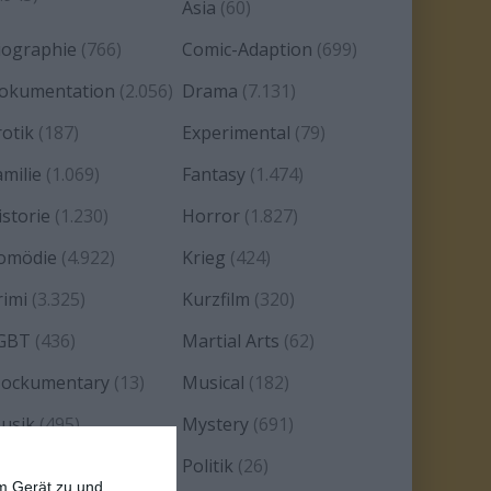
Asia
(60)
iographie
(766)
Comic-Adaption
(699)
okumentation
(2.056)
Drama
(7.131)
rotik
(187)
Experimental
(79)
amilie
(1.069)
Fantasy
(1.474)
istorie
(1.230)
Horror
(1.827)
omödie
(4.922)
Krieg
(424)
rimi
(3.325)
Kurzfilm
(320)
GBT
(436)
Martial Arts
(62)
ockumentary
(13)
Musical
(182)
usik
(495)
Mystery
(691)
oir
(29)
Politik
(26)
em Gerät zu und