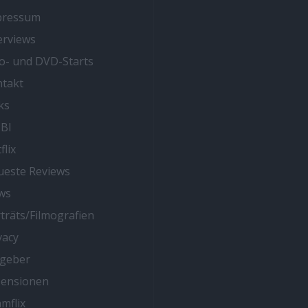
pressum
erviews
o- und DVD-Starts
takt
ks
BI
flix
este Reviews
ws
träts/Filmografien
vacy
tgeber
zensionen
mflix