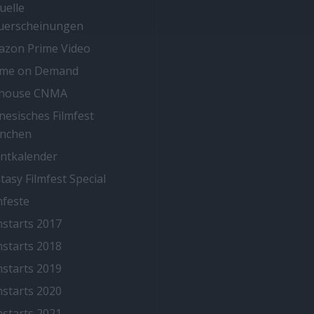
uelle
uerscheinungen
zon Prime Video
ime on Demand
thouse CNMA
nesisches Filmfest
nchen
ntkalender
tasy Filmfest Special
mfeste
mstarts 2017
mstarts 2018
mstarts 2019
mstarts 2020
mstarts 2021