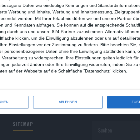
R
nbezogene Daten wie eindeutige Kennungen und Standardinformatione
sierte Werbung und Inhalte, Werbung und Inhaltsmessung, Zielgruppen
R
gesendet werden.
Mit Ihrer Erlaubnis dürfen wir und unsere Partner ü
n und Kenndaten abfragen. Sie können auf die entsprechende Schaltfl
S
ung durch uns und unsere 824 Partner zuzustimmen. Alternativ können 
fläche klicken, um die Einwilligung abzulehnen oder um auf detailliert
S
Ihre Einstellungen vor der Zustimmung zu ändern.
Bitte beachten Sie, 
r personenbezogener Daten ohne Ihre Einwilligung stattfinden kann, 
S
 Verarbeitung zu widersprechen. Ihre Einstellungen gelten lediglich für
S
ungen jederzeit ändern oder Ihre Einwilligung widerrufen, indem Sie zu
en auf der Webseite auf die Schaltfläche "Datenschutz" klicken.
W
ONEN
ABLEHNEN
ZUS
SITEMAP