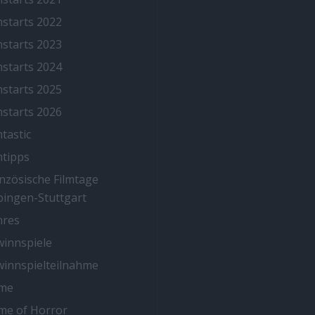
mstarts 2022
mstarts 2023
mstarts 2024
mstarts 2025
mstarts 2026
mtastic
mtipps
nzösische Filmtage
ingen-Stuttgart
nres
innspiele
innspielteilnahme
me
me of Horror