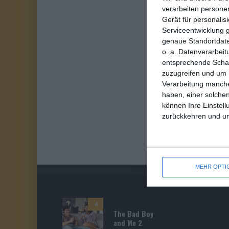
verarbeiten persone
Gerät für personali
Serviceentwicklung 
genaue Standortdate
o. a. Datenverarbeit
entsprechende Schalt
zuzugreifen und um 
Verarbeitung manche
haben, einer solchen
können Ihre Einstell
zurückkehren und unt
MEHR OPTI
4
The Bad Boy
and Me 2