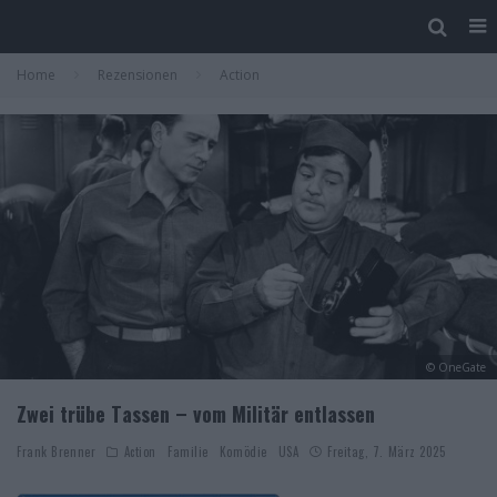
Home
Rezensionen
Action
© OneGate
Zwei trübe Tassen – vom Militär entlassen
Frank Brenner
Action
Familie
Komödie
USA
Freitag, 7. März 2025