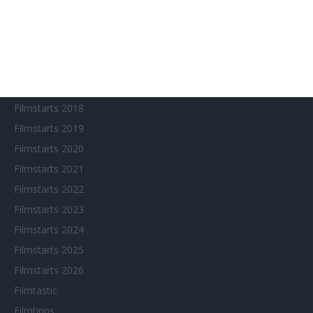
Chinesisches Filmfest München
Eventkalender
Fantasy Filmfest Special
Filmfeste
Filmstarts 2017
Filmstarts 2018
Filmstarts 2019
Filmstarts 2020
Filmstarts 2021
Filmstarts 2022
Filmstarts 2023
Filmstarts 2024
Filmstarts 2025
Filmstarts 2026
Filmtastic
Filmtipps