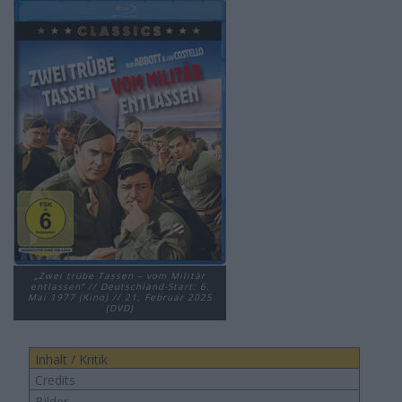
„Zwei trübe Tassen – vom Militär
entlassen“ // Deutschland-Start: 6.
Mai 1977 (Kino) // 21. Februar 2025
(DVD)
Inhalt / Kritik
Credits
Bilder