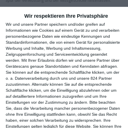
Spur der Verwüstung und der Missgeschicke hinterlassen.
Wieder Zivilisten
Wir respektieren Ihre Privatsphäre
Wir und unsere Partner speichern und/oder greifen auf
Der Film
Buck Privates
von Arthur Lubin aus dem Jahr 1941
Informationen wie Cookies auf einem Gerät zu und verarbeiten
markierte die erste Filmkomödie, die auf die Charaktere des
personenbezogene Daten wie eindeutige Kennungen und
Komikerduos Bud Abbott (1895-1974) und Lou Costello (1906-
Standardinformationen, die von einem Gerät für personalisierte
1959) zurechtgeschnitten war. Groß und hager der eine, klein
Werbung und Inhalte, Werbung und Inhaltsmessung,
und dick der andere, entsprachen die beiden Slapstickkomiker
Zielgruppenforschung und Serviceentwicklung gesendet
einem seinerzeit nicht ungewöhnlichen Typus der Gegensätze,
werden.
Mit Ihrer Erlaubnis dürfen wir und unsere Partner über
wie ihn auch
Stan Laurel
und
Oliver Hardy
(alias Dick &
Gerätescans genaue Standortdaten und Kenndaten abfragen.
Doof) über etliche Jahre hinweg erfolgreich verkörpert hatte.
Sie können auf die entsprechende Schaltfläche klicken, um der
Laurel & Hardy befanden sich Anfang der 1940er Jahre bereits
o. a. Datenverarbeitung durch uns und unsere 824 Partner
zuzustimmen. Alternativ können Sie auf die entsprechende
auf dem absteigenden Ast, drehten damals nur noch ihre
Schaltfläche klicken, um die Einwilligung abzulehnen oder um
deutlich weniger komischen Filme für 20th Century Fox (u.a.
auf detailliertere Informationen zuzugreifen und um Ihre
Dick & Doof in geheimer Mission
), was neuen Talenten die
Einstellungen vor der Zustimmung zu ändern.
Bitte beachten
Bahn frei machte für deren Kinokarrieren. Abbott & Costello
Sie, dass die Verarbeitung mancher personenbezogener Daten
gehörten fraglos dazu, und obwohl ihr Humor deutlich
ohne Ihre Einwilligung stattfinden kann, obwohl Sie das Recht
grobschlächtiger und einfältiger war als der von Laurel &
haben, einer solchen Verarbeitung zu widersprechen. Ihre
Hardy, wurden auch Bud & Lou zu Komikstars, die
Einstellungen gelten lediglich für diese Website. Sie können Ihre