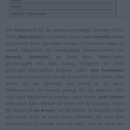
Video
Kaufen / Streamen
Der Militärdienst für die beiden unfreiwilligen Gefreiten Slicker
Smith (
Bud Abbott
) und Herbie Brown (
Lou Costello
) nähert
sich seinem Ende. Von ihrem Einsatz in Frankreich haben die
beiden Tollpatsche das minderjährige Waisenmädchen Evie
(
Beverly Simmons
) an Bord ihres Militärschiffes
geschmuggelt und dabei bislang erfolgreich vor ihrem
grimmigen Vorgesetzten Sergeant Collins (
Nat Pendleton
)
verstecken können. Kurz vor der Ankunft im New Yorker Hafen
ändert sich das allerdings, und künftig ist der ganze
Einfallsreichtum der Freunde gefragt, um das Mädchen doch
noch legal adoptieren zu können. Sylvia Hunter (
Joan Fulton
)
steht ihnen dabei hilfreich zur Seite. Und durch Sylvias Freund
Bill Gregory (
Tom Brown
), der Rennfahrer ist, kommen Slicker
und Herbie auch an ihren ersten offiziellen Job nach ihrer
Abmusterung. Es versteht sich von selbst, dass sie dabei eine