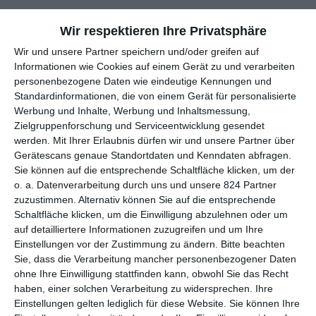
FRÜHE UND SPÄTE EMANZIPATION
Wir respektieren Ihre Privatsphäre
Wir und unsere Partner speichern und/oder greifen auf
In den letzten Jahren wurde im Rahmen der #MeToo-
Informationen wie Cookies auf einem Gerät zu und verarbeiten
personenbezogene Daten wie eindeutige Kennungen und
Bewegung viel über die allgemeine Rolle der Frau gesprochen.
Standardinformationen, die von einem Gerät für personalisierte
Es ging nicht allein darum, nicht weiter missbraucht und
Werbung und Inhalte, Werbung und Inhaltsmessung,
ausgenutzt zu werden, sondern um Themen wie
Zielgruppenforschung und Serviceentwicklung gesendet
Selbstbestimmung und Selbstverwirklichung. Das wirkt sich
werden.
Mit Ihrer Erlaubnis dürfen wir und unsere Partner über
auch auf die Filmlandschaft aus, bei der immer mehr starke
Gerätescans genaue Standortdaten und Kenndaten abfragen.
Frauen selbst entscheiden dürfen, wer sie sein wollen. Dabei
Sie können auf die entsprechende Schaltfläche klicken, um der
gab es solche Filme natürlich vorher schon. Einer der
o. a. Datenverarbeitung durch uns und unsere 824 Partner
bekannteren ist
Grüne Tomaten
, der 1991 zu einem größeren
zuzustimmen. Alternativ können Sie auf die entsprechende
Kassenerfolg wurde und für zwei Oscars im Rennen war. Nun
Schaltfläche klicken, um die Einwilligung abzulehnen oder um
kommt er drei Jahrzehnte später erneut ins Kino im Rahmen
auf detailliertere Informationen zuzugreifen und um Ihre
Einstellungen vor der Zustimmung zu ändern.
Bitte beachten
der „Best of Cinema“-Reihe, bei der regelmäßig Klassiker
Sie, dass die Verarbeitung mancher personenbezogener Daten
gezeigt werden – allerdings immer nur einen Tag lang. Da
ohne Ihre Einwilligung stattfinden kann, obwohl Sie das Recht
muss man sich also schon etwas beeilen, wenn man ihn auf
haben, einer solchen Verarbeitung zu widersprechen. Ihre
der großen Leinwand sehen mag.
Einstellungen gelten lediglich für diese Website. Sie können Ihre