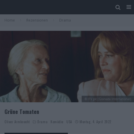
Home
Rezensionen
Drama
© ITV plc (Granada International)
Grüne Tomaten
Oliver Armknecht
Drama
Komödie
USA
Montag, 4. April 2022