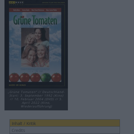
„Grüne Tomaten“ // Deutschland-
Start: 3. September 1992 (Kino)
// 10. Februar 2004 (DVD) // 5.
April 2022 (Kino,
Wiederaufführung)
Inhalt / Kritik
Credits