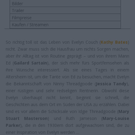
Bilder
Trailer
Filmpreise
Kaufen / Streamen
So richtig toll ist das Leben von Evelyn Couch (
Kathy Bates
)
nicht. Zwar muss sich die Hausfrau um nichts Sorgen machen,
aber ihr Alltag ist von Routine geprägt – und von ihrem Mann
Ed (
Gailard Sartain
), der sich mehr fürs Sportfernsehen als
ihre Wünsche interessiert. Als sie eines Tages in einem
Altersheim ist, um die Tante von Ed zu besuchen, macht Evelyn
die Bekanntschaft von Ninny Threadgoode (
Jessica Tandy
),
einer rüstigen und sehr redseligen Rentnerin. Obwohl diese
Evelyn überhaupt nicht kennt, beginnt sie schnell, die
Geschichten aus dem Ort im Süden der USA zu erzählen. Dabei
sind es vor allem die Schicksale von Idgie Threadgoode (
Mary
Stuart Masterson
) und Ruth Jameson (
Mary-Louise
Parker
), die in den 1930ern dort aufgewachsen sind, die zu
einer Inspiration von Evelyn werden …