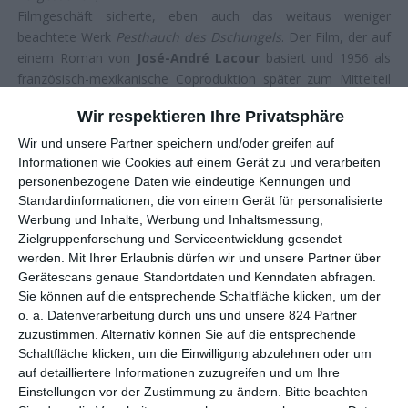
Filmgeschäft sicherte, eben auch das weitaus weniger
beachtete Werk
Pesthauch des Dschungels
. Der Film, der auf
einem Roman von
José-André Lacour
basiert und 1956 als
französisch-mexikanische Coproduktion später zum Mittelteil
einer Trilogie werden sollte, verknüpft erneut Politik,
Wir respektieren Ihre Privatsphäre
Surrealismus und Charakterstudie, zeigt sich gleichzeitig aber
auch etwas ungewöhnlich als Abenteuerfilm.
Wir und unsere Partner speichern und/oder greifen auf
Informationen wie Cookies auf einem Gerät zu und verarbeiten
Zunächst jedoch widmet sich Buñuel im ersten Teil von
personenbezogene Daten wie eindeutige Kennungen und
Pesthauch des Dschungels
dem politischen Aspekt. Ergründet
Standardinformationen, die von einem Gerät für personalisierte
die Beweggründe der Aufständischen, versucht deren
Werbung und Inhalte, Werbung und Inhaltsmessung,
kämpferische Natur und den fast ungebrochenen Willen, sich
Zielgruppenforschung und Serviceentwicklung gesendet
werden.
Mit Ihrer Erlaubnis dürfen wir und unsere Partner über
gegen eine ausbeuterische Regierung zu stellen
Gerätescans genaue Standortdaten und Kenndaten abfragen.
hervorzuheben. Damit bewegt sich der Regisseur wieder
Sie können auf die entsprechende Schaltfläche klicken, um der
einmal in einem seiner beliebten erzählerischen Territorien, in
o. a. Datenverarbeitung durch uns und unsere 824 Partner
dem er Politik und Autoritäten unverhohlen kritisiert und deren
zuzustimmen. Alternativ können Sie auf die entsprechende
Verhalten zur Schau stellt. In diesem Werk zeichnet Buñuel
Schaltfläche klicken, um die Einwilligung abzulehnen oder um
allerdings ein sehr klares Bild, nutzt weniger die Umwege eines
auf detailliertere Informationen zuzugreifen und um Ihre
sonst von ihm auch bekannten scharfen Zynismus.
Einstellungen vor der Zustimmung zu ändern.
Bitte beachten