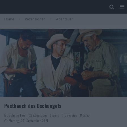
Home
Rezensionen
Abenteuer
Pesthauch des Dschungels
Madeleine Eger
Abenteuer
Drama
Frankreich
Mexiko
Montag, 27. September 2021