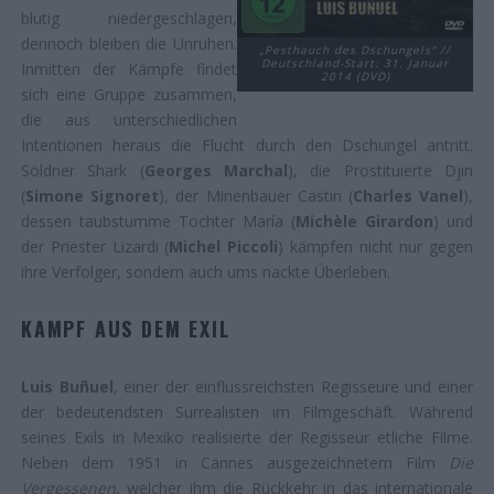
blutig niedergeschlagen,
dennoch bleiben die Unruhen.
„Pesthauch des Dschungels“ //
Deutschland-Start: 31. Januar
Inmitten der Kämpfe findet
2014 (DVD)
sich eine Gruppe zusammen,
die aus unterschiedlichen
Intentionen heraus die Flucht durch den Dschungel antritt.
Söldner Shark (
Georges Marchal
), die Prostituierte Djin
(
Simone Signoret
), der Minenbauer Castin (
Charles Vanel
),
dessen taubstumme Tochter María (
Michèle Girardon
) und
der Priester Lizardi (
Michel Piccoli
) kämpfen nicht nur gegen
ihre Verfolger, sondern auch ums nackte Überleben.
KAMPF AUS DEM EXIL
Luis Buñuel
, einer der einflussreichsten Regisseure und einer
der bedeutendsten Surrealisten im Filmgeschäft. Während
seines Exils in Mexiko realisierte der Regisseur etliche Filme.
Neben dem 1951 in Cannes ausgezeichnetem Film
Die
Vergessenen
, welcher ihm die Rückkehr in das internationale