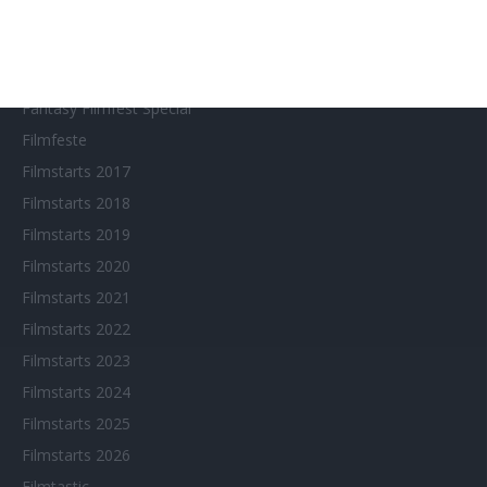
Arthouse CNMA
Chinesisches Filmfest München
Eventkalender
Fantasy Filmfest Special
Filmfeste
Filmstarts 2017
Filmstarts 2018
Filmstarts 2019
Filmstarts 2020
Filmstarts 2021
Filmstarts 2022
Filmstarts 2023
Filmstarts 2024
Filmstarts 2025
Filmstarts 2026
Filmtastic