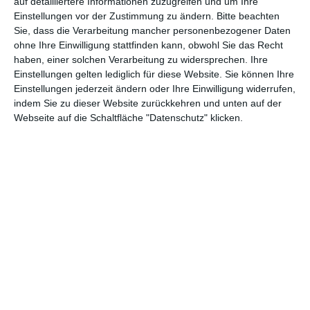
auf detailliertere Informationen zuzugreifen und um Ihre
auf eine Romanvorlage des Autors
Richard Matheson
zurück,
Einstellungen vor der Zustimmung zu ändern.
Bitte beachten
dessen Name man mit zahlreichen Folgen der Serie
Twilight
Sie, dass die Verarbeitung mancher personenbezogener Daten
Zone
sowie Werken wie
I Am Legend
oder
The Incredible
ohne Ihre Einwilligung stattfinden kann, obwohl Sie das Recht
Shrinking Man
verbindet. Die Handlung des Romans verlegt
haben, einer solchen Verarbeitung zu widersprechen. Ihre
Koepp von den 1950er Jahren in die Gegenwart, vor allem, wie
Einstellungen gelten lediglich für diese Website. Sie können Ihre
er selbst im Making-of zum Film sagt, um die Zeitlosigkeit der
Einstellungen jederzeit ändern oder Ihre Einwilligung widerrufen,
Themen Mathesons zu demonstrieren.
indem Sie zu dieser Website zurückkehren und unten auf der
Webseite auf die Schaltfläche "Datenschutz" klicken.
Eines dieser Themen, das zentrale Motiv des Films und des