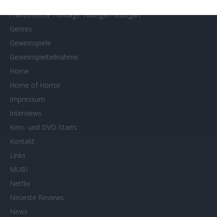
Filmtipps
Französische Filmtage Tübingen-Stuttgart
Genres
Gewinnspiele
Gewinnspielteilnahme
Home
Home of Horror
Impressum
Interviews
Kino- und DVD-Starts
Kontakt
Links
MUBI
Netflix
Neueste Reviews
News