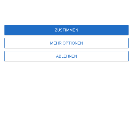
4
ZUSTIMMEN
MEHR OPTIONEN
ABLEHNEN
WIE ÜBERLEBEN WIR WEIHNACHTEN?
Oliver Armknecht
Komödie
USA
Sonntag, 14. Dezember 2025
SCHREIBE EINEN KOMMENTAR
Deine E-Mail-Adresse wird nicht veröffentlicht.
Erforderliche Felder sind
mit
*
markiert