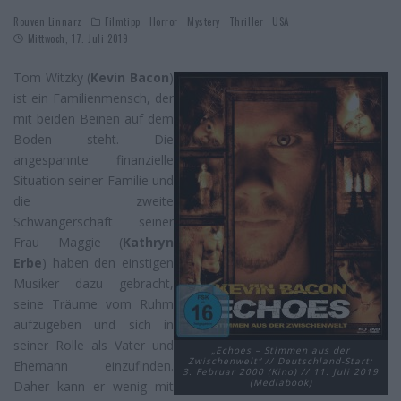
Rouven Linnarz
Filmtipp
Horror
Mystery
Thriller
USA
Mittwoch, 17. Juli 2019
Tom Witzky (
Kevin Bacon
)
ist ein Familienmensch, der
mit beiden Beinen auf dem
Boden steht. Die
angespannte finanzielle
Situation seiner Familie und
die zweite
Schwangerschaft seiner
Frau Maggie (
Kathryn
Erbe
) haben den einstigen
Musiker dazu gebracht,
seine Träume vom Ruhm
aufzugeben und sich in
seiner Rolle als Vater und
„Echoes – Stimmen aus der
Zwischenwelt“ // Deutschland-Start:
Ehemann einzufinden.
3. Februar 2000 (Kino) // 11. Juli 2019
(Mediabook)
Daher kann er wenig mit