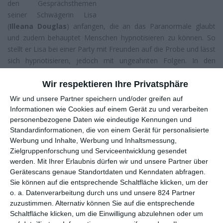
den Gesprächsthemen
seiner Schwägerin Lisa
(
Illeana Douglas
) anfangen, die an das Paranormale glaubt
und zudem behauptet Menschen hypnotisieren zu können. So
stellt er Lisa bei einer Party mit Freunden auf die Probe und lässt
sich hypnotisieren, jedoch mit ungeahnten Folgen. In den
folgenden Tagen wird Tom wiederholt von Visionen geplagt,
welche ein junges Mädchen (
Jennifer Morrison
) zeigen. Als
Wir respektieren Ihre Privatsphäre
diese Episoden immer heftiger werden, beschließt Tom, nach ihr
Wir und unsere Partner speichern und/oder greifen auf
zu suchen, was ihn immer mehr von seiner Frau entfremdet.
Informationen wie Cookies auf einem Gerät zu und verarbeiten
personenbezogene Daten wie eindeutige Kennungen und
Zwischenwelten
Standardinformationen, die von einem Gerät für personalisierte
Der US-amerikanische Regisseur
David Koepp
ist einer jener
Werbung und Inhalte, Werbung und Inhaltsmessung,
unermüdlichen Arbeiter in der Filmwelt, dessen Schaffen,
Zielgruppenforschung und Serviceentwicklung gesendet
insbesondere als Drehbuchautor, den Grundstein für Werke wie
werden.
Mit Ihrer Erlaubnis dürfen wir und unsere Partner über
Carlito’s Way
,
Jurassic Park
und
Mission: Impossible
legte.
Gerätescans genaue Standortdaten und Kenndaten abfragen.
Nimmt Koepp im Regiestuhl platz, kommt man nicht umhin in
Sie können auf die entsprechende Schaltfläche klicken, um der
o. a. Datenverarbeitung durch uns und unsere 824 Partner
seinen Werken wie
Das geheime Fenster
oder
Wen die Geister
zuzustimmen. Alternativ können Sie auf die entsprechende
lieben
einen gewissen Hang zu Themen wie Geistern und
Schaltfläche klicken, um die Einwilligung abzulehnen oder um
Parallelwelten zu erkennen. Im Falle von
Echoes
greift Koepp