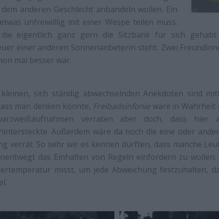
dem anderen Geschlecht anbandeln wollen. Ein
 etwas unfreiwillig mit einer Wespe teilen muss.
 die eigentlich ganz gern die Sitzbank für sich gehab
uer einer anderen Sonnenanbeterin steht. Zwei Freundinne
hon mal besser war.
 kleinen, sich ständig abwechselnden Anekdoten sind m
 dass man denken könnte,
Freibadsinfonie
wäre in Wahrheit 
arzweißaufnahmen verraten aber doch, dass hier au
hintersteckte. Außerdem wäre da noch die eine oder andere
ng verrät. So sehr wir es kennen dürften, dass manche Leu
unentwegt das Einhalten von Regeln einfordern zu wollen: 
ertemperatur misst, um jede Abweichung festzuhalten, das 
l.