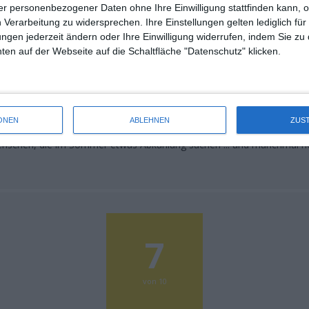
r personenbezogener Daten ohne Ihre Einwilligung stattfinden kann, 
 Verarbeitung zu widersprechen. Ihre Einstellungen gelten lediglich für
ungen jederzeit ändern oder Ihre Einwilligung widerrufen, indem Sie zu
en auf der Webseite auf die Schaltfläche "Datenschutz" klicken.
ist ein gelungener Kurzfilm über einen Nachmittag in einem kleinen Fre
ONEN
ABLEHNEN
ZUS
 etwas skurril, dazu mit kunstvollen Schwarz-Weiß-Aufnahmen bebildert 
nschen, die im Sommer etwas Abkühlung suchen ... und manchmal no
7
von 10