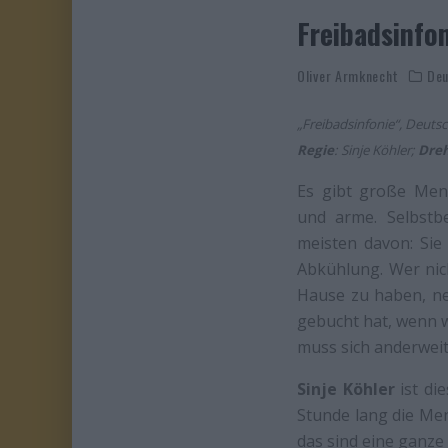
Freibadsinfo
Oliver Armknecht
Deu
„Freibadsinfonie“, Deuts
Regie
: Sinje Köhler;
Dre
Es gibt große Men
und arme. Selbstb
meisten davon: Sie
Abkühlung. Wer nic
Hause zu haben, n
gebucht hat, wenn 
muss sich anderweiti
Sinje Köhler
ist di
Stunde lang die Men
das sind eine ganze