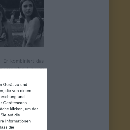
: Er kombiniert das
herirrenden Figuren
echt, wer sie sind.
hlende rote Faden.
em Gerät zu und
 Nachmittag in einem
n, die von einem
forschung und
 hat man während der
ber Gerätescans
mgebung gebraucht –
äche klicken, um der
ildfremder Menschen
Sie auf die
ere Informationen
dass die