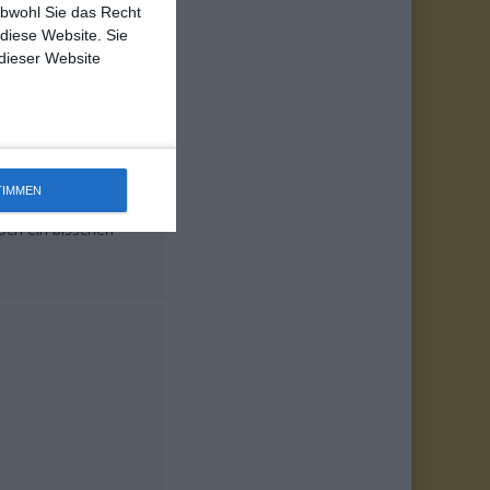
obwohl Sie das Recht
 diese Website. Sie
 dieser Website
ibad. Größtenteils
TIMMEN
begleiten wir hier
ch ein bisschen