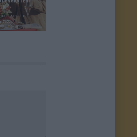
INDERGARTEN:
DEN
hland
Komödie
ar 2023