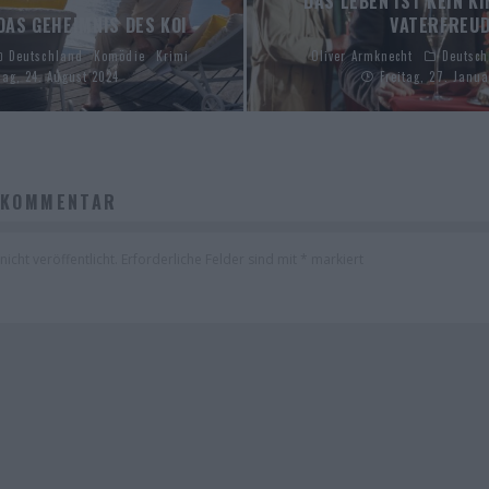
DAS LEBEN IST KEIN K
DAS GEHEIMNIS DES KOI
VATERFREU
Deutschland
Komödie
Krimi
Oliver Armknecht
Deutsc
ag, 24. August 2024
Freitag, 27. Janu
 KOMMENTAR
icht veröffentlicht.
Erforderliche Felder sind mit
*
markiert