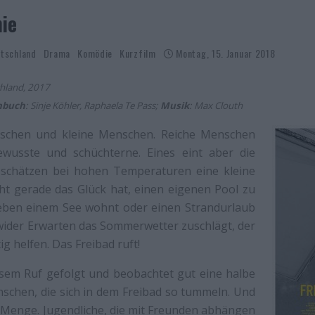
nie
tschland
Drama
Komödie
Kurzfilm
Montag, 15. Januar 2018
chland, 2017
hbuch
: Sinje Köhler,
Raphaela Te Pass;
Musik
: Max Clouth
schen und kleine Menschen. Reiche Menschen
ewusste und schüchterne. Eines eint aber die
 schätzen bei hohen Temperaturen eine kleine
ht gerade das Glück hat, einen eigenen Pool zu
eben einem See wohnt oder einen Strandurlaub
wider Erwarten das Sommerwetter zuschlägt, der
g helfen. Das Freibad ruft!
esem Ruf gefolgt und beobachtet gut eine halbe
schen, die sich in dem Freibad so tummeln. Und
 Menge. Jugendliche, die mit Freunden abhängen