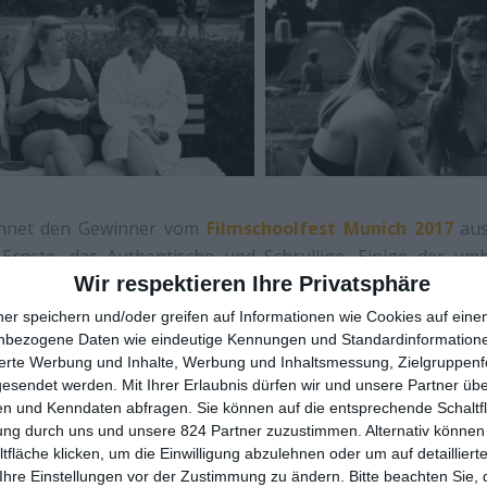
chnet den Gewinner vom
Filmschoolfest Munich 2017
aus
rnste, das Authentische und Schrullige. Einige der um
Wir respektieren Ihre Privatsphäre
hluss ein wenig fremd, man weiß eigentlich nicht so r
zahl ist das aber ebenso zu verschmerzen wie der fe
ner speichern und/oder greifen auf Informationen wie Cookies auf ein
t uns für eine Weile daran teilhaben, wie hier Leute den
nbezogene Daten wie eindeutige Kennungen und Standardinformatione
sierte Werbung und Inhalte, Werbung und Inhaltsmessung, Zielgruppen
en. Lässt uns mit ihnen schwitzen, leiden, lachen. Einigen
gesendet werden.
Mit Ihrer Erlaubnis dürfen wir und unsere Partner ü
haft geleistet, andere hätte man eher weniger in seiner U
n und Kenndaten abfragen. Sie können auf die entsprechende Schaltfl
ist, wenn man sich plötzlich den Raum mit einer Horde w
ung durch uns und unsere 824 Partner zuzustimmen. Alternativ können 
fläche klicken, um die Einwilligung abzulehnen oder um auf detailliert
Ihre Einstellungen vor der Zustimmung zu ändern.
Bitte beachten Sie, 