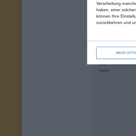
Verarbeitung manche
haben, einer solchen
können Ihre Einstell
(Anzeige)
zurückkehren und unt
„Freibadsinfonie“ 
MEHR OPTI
authentisch, teils
eine Horde von Me
mehr.