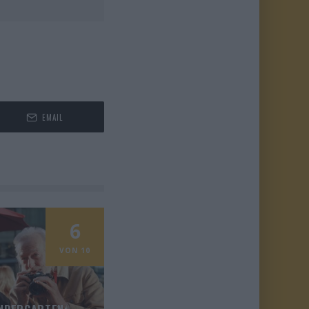
EMAIL
6
VON 10