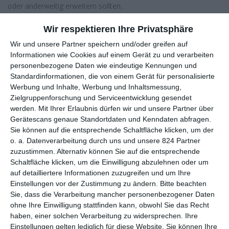
oder anderweitig erweitern sollten.
Last Order: Final Fantasy VII
ist eines der weniger bekannten
Wir respektieren Ihre Privatsphäre
Produkte dieser Zeit, da es nie gesondert verkauft wurde.
Wir und unsere Partner speichern und/oder greifen auf
Stattdessen handelt es sich um ein Extra des Films
Final Fantasy
Informationen wie Cookies auf einem Gerät zu und verarbeiten
VII: Advent Children
. Anders als der große Bruder ist die Direct-
personenbezogene Daten wie eindeutige Kennungen und
to-Video-Produktion in zweifacher Hinsicht rückgewandt. Zum
Standardinformationen, die von einem Gerät für personalisierte
einen werden darin Flashbacks aus dem Spiel etwas
Werbung und Inhalte, Werbung und Inhaltsmessung,
ausführlicher erzählt. Zum anderen verzichtete man auf die
Zielgruppenforschung und Serviceentwicklung gesendet
modern gewordene CGI-Grafik und griff stattdessen auf
werden.
Mit Ihrer Erlaubnis dürfen wir und unsere Partner über
klassische 2D-Anime-Bilder zurück.
Gerätescans genaue Standortdaten und Kenndaten abfragen.
Sie können auf die entsprechende Schaltfläche klicken, um der
Nur für Fans geeignet
o. a. Datenverarbeitung durch uns und unsere 824 Partner
Eines haben die beiden Filme jedoch gemeinsam: Sie sind für
zuzustimmen. Alternativ können Sie auf die entsprechende
Fans gedacht. Ausschließlich für Fans. Wer das Spiel seinerzeit
Schaltfläche klicken, um die Einwilligung abzulehnen oder um
nicht selbst gezockt hatte, war relativ chancenlos beim Versuch,
auf detailliertere Informationen zuzugreifen und um Ihre
Einstellungen vor der Zustimmung zu ändern.
Bitte beachten
das Geschehen zu verstehen. Wer sollen diese Leute sein?
Sie, dass die Verarbeitung mancher personenbezogener Daten
Warum kämpfen die miteinander? Und warum nennt der
ohne Ihre Einwilligung stattfinden kann, obwohl Sie das Recht
komische Mann mit den weißen Haaren die leblose Retorte
haben, einer solchen Verarbeitung zu widersprechen. Ihre
ständig Mutter? So wie die Szenen produziert wurden, um das
Einstellungen gelten lediglich für diese Website. Sie können Ihre