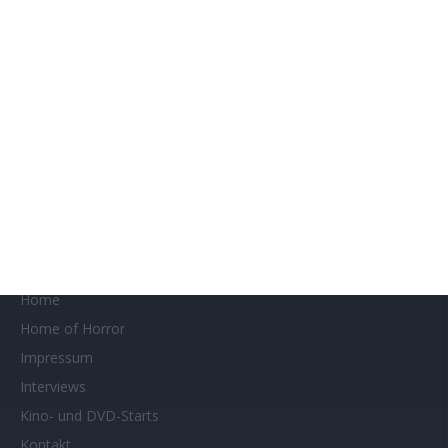
Filmstarts 2023
Filmstarts 2024
Filmstarts 2025
Filmstarts 2026
Filmtastic
Filmtipps
Französische Filmtage Tübingen-Stuttgart
Genres
Gewinnspiele
Gewinnspielteilnahme
Home
Home of Horror
Impressum
Interviews
Kino- und DVD-Starts
Kontakt