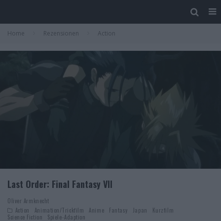
Home
Rezensionen
Action
Last Order: Final Fantasy VII
Oliver Armknecht
Action
Animation/Trickfilm
Anime
Fantasy
Japan
Kurzfilm
Science Fiction
Spiele-Adaption