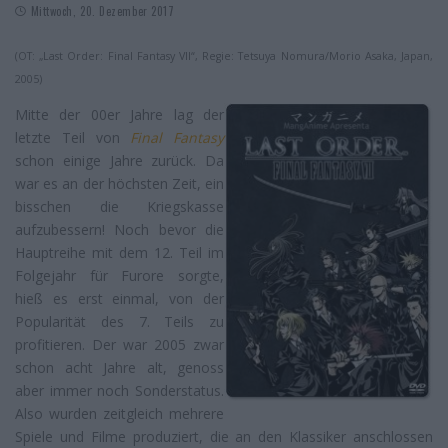
Mittwoch, 20. Dezember 2017
(OT: „Last Order: Final Fantasy VII“, Regie: Tetsuya Nomura/Morio Asaka, Japan,
2005)
Mitte der 00er Jahre lag der
letzte Teil von
Final Fantasy
schon einige Jahre zurück. Da
war es an der höchsten Zeit, ein
bisschen die Kriegskasse
aufzubessern! Noch bevor die
Hauptreihe mit dem 12. Teil im
Folgejahr für Furore sorgte,
hieß es erst einmal, von der
Popularität des 7. Teils zu
profitieren. Der war 2005 zwar
schon acht Jahre alt, genoss
aber immer noch Sonderstatus.
Also wurden zeitgleich mehrere
Spiele und Filme produziert, die an den Klassiker anschlossen