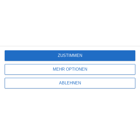
SCHREIBE EINEN KOMMENTAR
Deine E-Mail-Adresse wird nicht veröffentlicht.
Erforderliche Felder sind
mit
*
markiert
Kommentar
*
ZUSTIMMEN
MEHR OPTIONEN
ABLEHNEN
Name
*
E-Mail-Adresse
*
Website