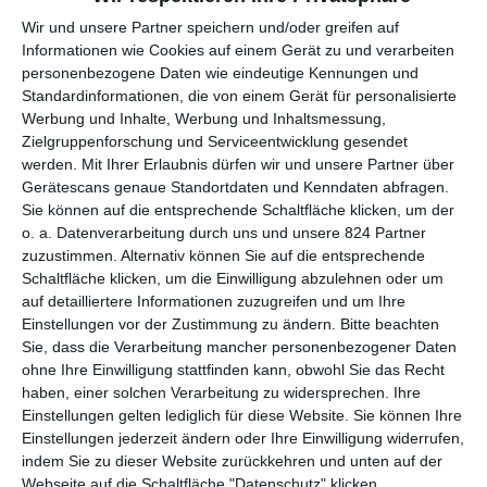
Wir und unsere Partner speichern und/oder greifen auf
2.
1.
13,7
13,7
Informationen wie Cookies auf einem Gerät zu und verarbeiten
(ne
Geostorm
W
personenbezogene Daten wie eindeutige Kennungen und
Mio $
Mio $
u)
o
Standardinformationen, die von einem Gerät für personalisierte
Werbung und Inhalte, Werbung und Inhaltsmessung,
2.
Zielgruppenforschung und Serviceentwicklung gesendet
3.
9,4
40,7
Happy Death Day
W
werden.
Mit Ihrer Erlaubnis dürfen wir und unsere Partner über
(1)
Mio $
Mio $
Gerätescans genaue Standortdaten und Kenndaten abfragen.
o
Sie können auf die entsprechende Schaltfläche klicken, um der
o. a. Datenverarbeitung durch uns und unsere 824 Partner
3.
4.
7,4
74,2
zuzustimmen. Alternativ können Sie auf die entsprechende
Blade Runner 2049
W
(2)
Mio $
Mio $
Schaltfläche klicken, um die Einwilligung abzulehnen oder um
o
auf detailliertere Informationen zuzugreifen und um Ihre
Einstellungen vor der Zustimmung zu ändern.
Bitte beachten
5.
1.
Sie, dass die Verarbeitung mancher personenbezogener Daten
No Way Out – Gegen die
6,0
6,0 Mio
(ne
W
ohne Ihre Einwilligung stattfinden kann, obwohl Sie das Recht
Flammen
Mio $
$
u)
o
haben, einer solchen Verarbeitung zu widersprechen. Ihre
Einstellungen gelten lediglich für diese Website. Sie können Ihre
Einstellungen jederzeit ändern oder Ihre Einwilligung widerrufen,
2.
6.
5,8
23,2
indem Sie zu dieser Website zurückkehren und unten auf der
The Foreigner
W
(3)
Mio $
Mio $
Webseite auf die Schaltfläche "Datenschutz" klicken.