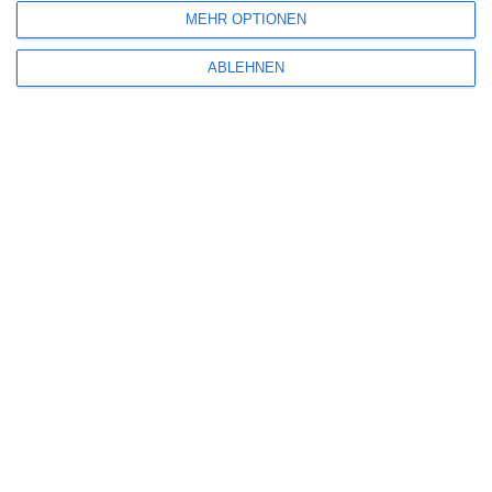
MEHR OPTIONEN
E-Mail-Adresse
*
Website
ABLEHNEN
Benachrichtige mich über nachfolgende Kommentare via E-Mail.
Benachrichtige mich über neue Beiträge via E-Mail.