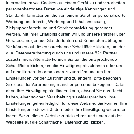
Informationen wie Cookies auf einem Gerät zu und verarbeiten
2.
21,0
21,0 Mio
1.
The Foreigner
personenbezogene Daten wie eindeutige Kennungen und
(neu)
Mio $
$
Wo
Standardinformationen, die von einem Gerät für personalisierte
Werbung und Inhalte, Werbung und Inhaltsmessung,
3.
Chasing the
13,6
13,6 Mio
1.
Zielgruppenforschung und Serviceentwicklung gesendet
(neu)
Dragon
Mio $
$
Wo
werden.
Mit Ihrer Erlaubnis dürfen wir und unsere Partner über
Gerätescans genaue Standortdaten und Kenndaten abfragen.
4.
12,4
12,4 Mio
1.
Sie können auf die entsprechende Schaltfläche klicken, um der
Sky Hunter
(neu)
Mio $
$
Wo
o. a. Datenverarbeitung durch uns und unsere 824 Partner
zuzustimmen. Alternativ können Sie auf die entsprechende
Schaltfläche klicken, um die Einwilligung abzulehnen oder um
5.
10,7
11,2 Mio
1.
City of Rock
auf detailliertere Informationen zuzugreifen und um Ihre
(neu)
Mio $
$
Wo
Einstellungen vor der Zustimmung zu ändern.
Bitte beachten
Sie, dass die Verarbeitung mancher personenbezogener Daten
Planet der Affen:
8,8 Mio
102,5
3.
6. (1)
ohne Ihre Einwilligung stattfinden kann, obwohl Sie das Recht
Survival
$
Mio $
Wo
haben, einer solchen Verarbeitung zu widersprechen. Ihre
Einstellungen gelten lediglich für diese Website. Sie können Ihre
6,6 Mio
19,5 Mio
2.
Einstellungen jederzeit ändern oder Ihre Einwilligung widerrufen,
7. (2)
Killer’s Bodyguard
$
$
Wo
indem Sie zu dieser Website zurückkehren und unten auf der
Webseite auf die Schaltfläche "Datenschutz" klicken.
Der unsichtbare
4,9 Mio
20,0 Mio
3.
8. (3)