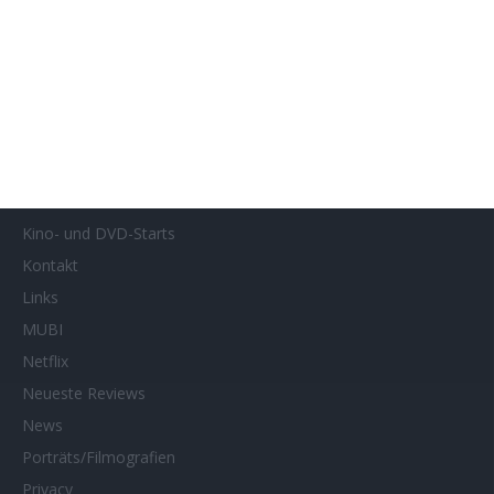
Genres
Gewinnspiele
Gewinnspielteilnahme
Home
Home of Horror
Impressum
Interviews
Kino- und DVD-Starts
Kontakt
Links
MUBI
Netflix
Neueste Reviews
News
Porträts/Filmografien
Privacy