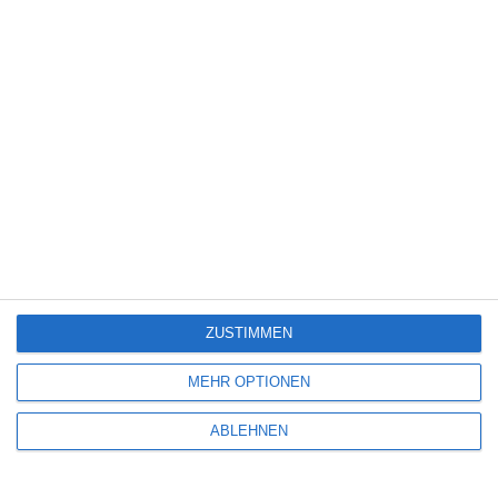
Name
*
E-Mail-Adresse
*
Website
ZUSTIMMEN
MEHR OPTIONEN
Benachrichtige mich über nachfolgende Kommentare via E-Mail.
ABLEHNEN