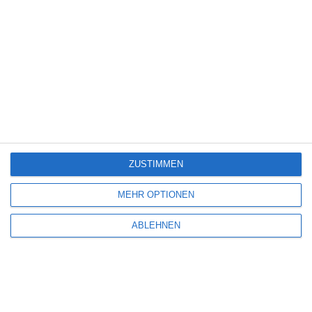
SUPER MARIO GALAXY
Oliver Armknecht
Videospiele
Weitere Artikel
Montag, 5. Januar 2026
ZUSTIMMEN
MEHR OPTIONEN
ABLEHNEN