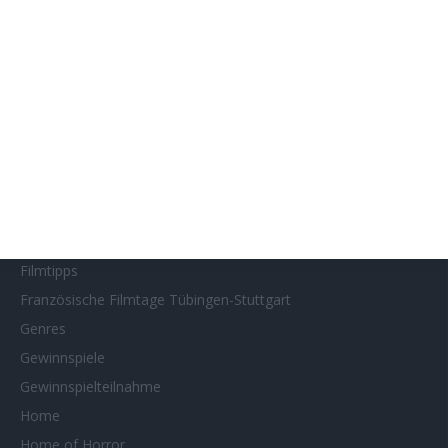
Filmstarts 2019
Filmstarts 2020
Filmstarts 2021
Filmstarts 2022
Filmstarts 2023
Filmstarts 2024
Filmstarts 2025
Filmstarts 2026
Filmtastic
Filmtipps
Französische Filmtage Tübingen-Stuttgart
Genres
Gewinnspiele
Gewinnspielteilnahme
Home
Home of Horror