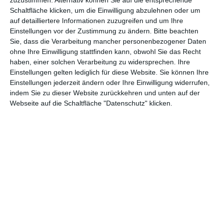
An und für sich sollte es nicht sonderlich schwierig sein, aus der
Schaltfläche klicken, um die Einwilligung abzulehnen oder um
Vorlage etwas Spannendes zu zaubern, denn die von Nintendo-
auf detailliertere Informationen zuzugreifen und um Ihre
Einstellungen vor der Zustimmung zu ändern.
Bitte beachten
Kreativguru
Shigeru Miyamoto
ausgedachten Spiele stecken
Sie, dass die Verarbeitung mancher personenbezogener Daten
voller gefährlicher Kreaturen, epischer Kämpfe, faszinierender
ohne Ihre Einwilligung stattfinden kann, obwohl Sie das Recht
Mythologien und knackiger Rätsel. In der Zeichentrickvariante ist
haben, einer solchen Verarbeitung zu widersprechen. Ihre
davon jedoch kaum mehr etwas übriggeblieben. Vor allem aber
Einstellungen gelten lediglich für diese Website. Sie können Ihre
die Figur des Link ist es, an der sich die Fans hier stören. War
Einstellungen jederzeit ändern oder Ihre Einwilligung widerrufen,
dieser im Original ein ebenso versierter wie mutiger Held, der
indem Sie zu dieser Website zurückkehren und unten auf der
mit jeder erdenklichen Waffe umgehen konnte, mutiert er hier zu
Webseite auf die Schaltfläche "Datenschutz" klicken.
einem tendenziell ungeschickten, äußerst selbstbezogenen
Chaoten, der mehr als einmal von der Prinzessin gerettet
werden muss. Hinzu kommt, dass er jedes Abenteuer
offensichtlich nur aus einem Grund angeht – endlich mal einen
Kuss von der Prinzessin bekommen!