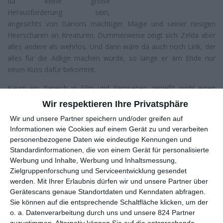
da keine große
Herausforderung sein,
angesichts von Ganons mächtiger Magie und seiner riesigen
Heerscharen an Kreaturen. Dummerweise zeigt sich Zelda aber
alles andere als wehrlos. Und dann wäre da auch noch Link, der
alles für die Adlige machen würde, so lange er am Ende nur
einen Kuss dafür bekommt.
Kaum ein Bereich in Film und Fernsehen genießt wohl einen
ähnlich miesen Ruf wie der der Videospieladaption. Und das
Wir respektieren Ihre Privatsphäre
nicht ohne Grund: Gelungene Vertreter kommen einem alle
Wir und unsere Partner speichern und/oder greifen auf
Jubeljahre einmal vors Auge –
Silent Hill,
Steins;Gate
oder
Ace
Informationen wie Cookies auf einem Gerät zu und verarbeiten
Attorney – Phoenix Wright
beispielsweise –, durchwachsene bis
personenbezogene Daten wie eindeutige Kennungen und
schlechte dafür andauernd. Manche sind jedoch schon wieder
Standardinformationen, die von einem Gerät für personalisierte
so schlecht, dass sie innerhalb der Galerie des Grauens einen
Werbung und Inhalte, Werbung und Inhaltsmessung,
besonderen Platz einnehmen. Und dazu wird auch gerne mal
Zielgruppenforschung und Serviceentwicklung gesendet
The Legend of Zelda
gezählt, eine 1989 produzierte
werden.
Mit Ihrer Erlaubnis dürfen wir und unsere Partner über
Zeichentrickserie nach dem
gleichnamigen Game von 1986
, die
Gerätescans genaue Standortdaten und Kenndaten abfragen.
wider Erwarten aber nicht in Japan entstand, sondern in den USA
Sie können auf die entsprechende Schaltfläche klicken, um der
o. a. Datenverarbeitung durch uns und unsere 824 Partner
im Rahmen der
The Super Mario Bros. Super Show!
zuzustimmen. Alternativ können Sie auf die entsprechende