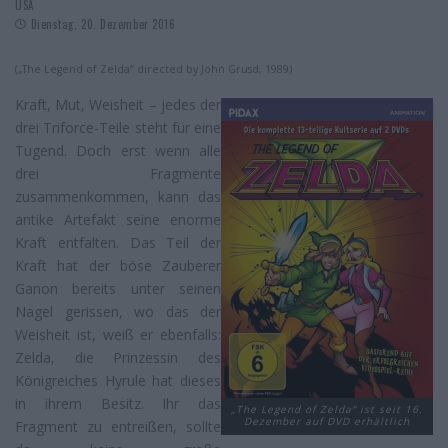
USA
Dienstag, 20. Dezember 2016
(„The Legend of Zelda“ directed by John Grusd, 1989)
Kraft, Mut, Weisheit – jedes der
drei Triforce-Teile steht für eine
Tugend. Doch erst wenn alle
drei Fragmente
zusammenkommen, kann das
antike Artefakt seine enorme
Kraft entfalten. Das Teil der
Kraft hat der böse Zauberer
Ganon bereits unter seinen
Nagel gerissen, wo das der
Weisheit ist, weiß er ebenfalls:
Zelda, die Prinzessin des
Königreiches Hyrule hat dieses
in ihrem Besitz. Ihr das
„The Legend of Zelda“ ist seit 16.
Dezember auf DVD erhältlich
Fragment zu entreißen, sollte