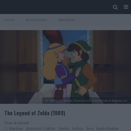
Home
Rezensionen
Abenteuer
© 1989 DHX Media (Toronto) Ltd. & Nintendo of America Inc.
The Legend of Zelda (1989)
Oliver Armknecht
Abenteuer
Animation/Trickfilm
Familie
Fantasy
Serie
Spiele-Adaption