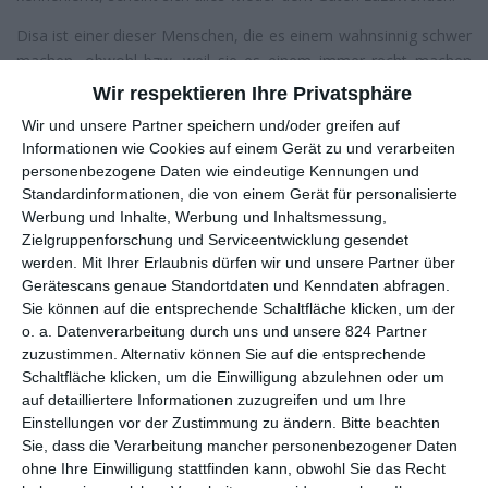
Disa ist einer dieser Menschen, die es einem wahnsinnig schwer
machen, obwohl bzw. weil sie es einem immer recht machen
wollen. Sie ist nett, höflich, hilfsbereit, tut immer, was man ihr
Wir respektieren Ihre Privatsphäre
sagt. Und sie ist allein. Wie eine Witzfigur wirkt sie anfangs, wenn
Wir und unsere Partner speichern und/oder greifen auf
sie in einer Slapstickszene ausrutscht und eine Abfahrt
Informationen wie Cookies auf einem Gerät zu und verarbeiten
runterkullert. Oder auch, wenn sie sich alles gefallen lässt, sei es
personenbezogene Daten wie eindeutige Kennungen und
bei der Arbeit oder von ihrer bevormundenden Mutter.
Standardinformationen, die von einem Gerät für personalisierte
Manchmal möchte man sie auch einfach nur schütteln, damit sie
Werbung und Inhalte, Werbung und Inhaltsmessung,
aus ihrer Lethargie erwacht und endlich aufhört, ihre Zeit mit
Zielgruppenforschung und Serviceentwicklung gesendet
Warten zu verschwenden. Warten auf Anerkennung, Warten
werden.
Mit Ihrer Erlaubnis dürfen wir und unsere Partner über
darauf, dass ihr Mann zurückkommt und sie endlich wieder
Gerätescans genaue Standortdaten und Kenndaten abfragen.
Sie können auf die entsprechende Schaltfläche klicken, um der
jemand sein darf.
o. a. Datenverarbeitung durch uns und unsere 824 Partner
Denn darum geht es in
Hallohallo
, dem vierten Film der
zuzustimmen. Alternativ können Sie auf die entsprechende
schwedischen Regisseurin und Drehbuchautorin
Maria Blom
:
Schaltfläche klicken, um die Einwilligung abzulehnen oder um
auf detailliertere Informationen zuzugreifen und um Ihre
jemand sein. Disa hat das nie gelernt, hat sich anderen immer
Einstellungen vor der Zustimmung zu ändern.
Bitte beachten
untergeordnet und sich über sie definiert. Wenn sie nach der
Sie, dass die Verarbeitung mancher personenbezogener Daten
Trennung das erste Mal völlig auf sich gestellt ist und das zum
ohne Ihre Einwilligung stattfinden kann, obwohl Sie das Recht
Anlass nimmt, alles einmal zu hinterfragen, dann mag das nicht