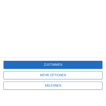
IMMER WIEDER DIENSTAG
Bianka Piringer
Komödie
Romanze
Schweden
Samstag, 17. August 2024
SCHREIBE EINEN KOMMENTAR
ZUSTIMMEN
Deine E-Mail-Adresse wird nicht veröffentlicht.
Erforderliche Felder sind
mit
*
markiert
MEHR OPTIONEN
Kommentar
*
ABLEHNEN