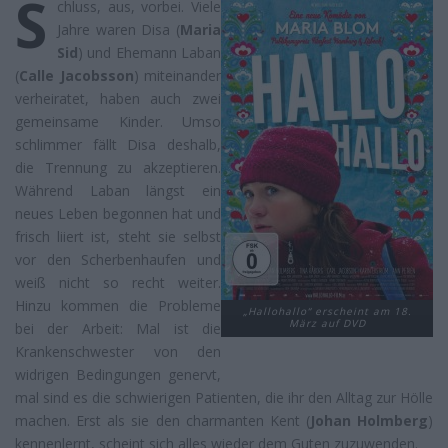
S
chluss, aus, vorbei. Viele
Jahre waren Disa (
Maria
Sid
) und Ehemann Laban
(
Calle Jacobsson
) miteinander
verheiratet, haben auch zwei
gemeinsame Kinder. Umso
schlimmer fällt Disa deshalb,
die Trennung zu akzeptieren.
Während Laban längst ein
neues Leben begonnen hat und
frisch liiert ist, steht sie selbst
vor den Scherbenhaufen und
weiß nicht so recht weiter.
Hinzu kommen die Probleme
„Hallohallo“ erscheint am 18.
März auf DVD
bei der Arbeit: Mal ist die
Krankenschwester von den
widrigen Bedingungen genervt,
mal sind es die schwierigen Patienten, die ihr den Alltag zur Hölle
machen. Erst als sie den charmanten Kent (
Johan Holmberg
)
kennenlernt, scheint sich alles wieder dem Guten zuzuwenden.