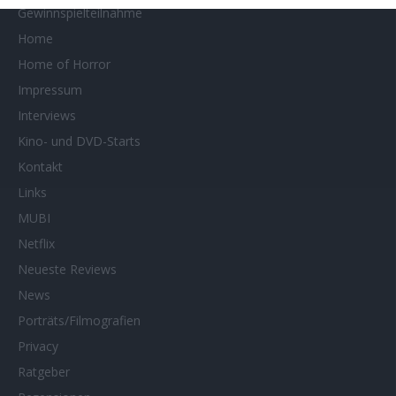
Gewinnspielteilnahme
Home
Home of Horror
Impressum
Interviews
Kino- und DVD-Starts
Kontakt
Links
MUBI
Netflix
Neueste Reviews
News
Porträts/Filmografien
Privacy
Ratgeber