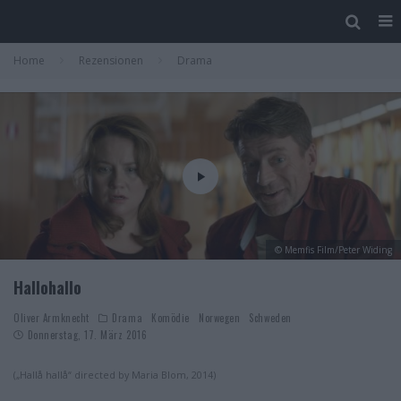
Home
Rezensionen
Drama
© Memfis Film/Peter Widing
Hallohallo
Oliver Armknecht
Drama
Komödie
Norwegen
Schweden
Donnerstag, 17. März 2016
(„Hallå hallå“ directed by Maria Blom, 2014)