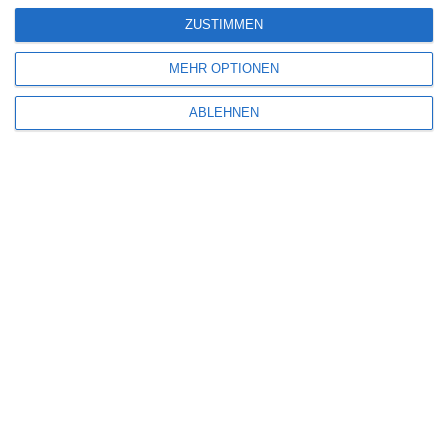
ZUSTIMMEN
Name
*
MEHR OPTIONEN
ABLEHNEN
E-Mail-Adresse
*
Website
Benachrichtige mich über nachfolgende Kommentare via E-Mail.
Benachrichtige mich über neue Beiträge via E-Mail.