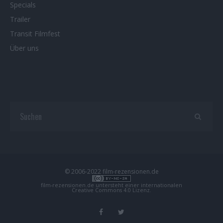
Specials
Trailer
Transit Filmfest
Über uns
© 2006-2022 film-rezensionen.de
film-rezensionen.de
untersteht einer internationalen
Creative Commons 4.0 Lizenz
.