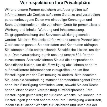
Wir respektieren Ihre Privatsphäre
Wir und unsere Partner speichern und/oder greifen auf
3.
1.
Star Wars: Episode VII – Das
1.709
8.512.
Informationen wie Cookies auf einem Gerät zu und verarbeiten
W
(1)
Erwachen der Macht
.059*
410**
personenbezogene Daten wie eindeutige Kennungen und
o
Standardinformationen, die von einem Gerät für personalisierte
Werbung und Inhalte, Werbung und Inhaltsmessung,
5.
Zielgruppenforschung und Serviceentwicklung gesendet
2.
403.3
2.753.
Ab in den Dschungel
W
werden.
Mit Ihrer Erlaubnis dürfen wir und unsere Partner über
(2)
34
080
o
Gerätescans genaue Standortdaten und Kenndaten abfragen.
Sie können auf die entsprechende Schaltfläche klicken, um der
2.
o. a. Datenverarbeitung durch uns und unsere 824 Partner
3.
336.8
811.5
zuzustimmen. Alternativ können Sie auf die entsprechende
Le Grand partage
W
(3)
39
00
Schaltfläche klicken, um die Einwilligung abzulehnen oder um
o
auf detailliertere Informationen zuzugreifen und um Ihre
Einstellungen vor der Zustimmung zu ändern.
Bitte beachten
4.
4.
317.3
1.532.
Sie, dass die Verarbeitung mancher personenbezogener Daten
Sebastian und die Feuerretter
W
ohne Ihre Einwilligung stattfinden kann, obwohl Sie das Recht
(4)
56
904
o
haben, einer solchen Verarbeitung zu widersprechen. Ihre
Einstellungen gelten lediglich für diese Website. Sie können Ihre
6.
Einstellungen jederzeit ändern oder Ihre Einwilligung widerrufen,
5.
262.7
2.452.
Arlo & Spot
W
indem Sie zu dieser Website zurückkehren und unten auf der