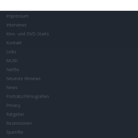
Home of Horror
Impressum
Interviews
Kino- und DVD-Starts
Kontakt
Links
MUBI
Netflix
Neueste Reviews
News
Porträts/Filmografien
Privacy
Ratgeber
Rezensionen
Spamflix