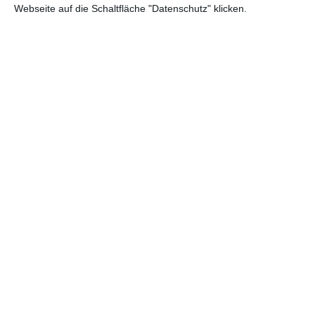
(5)
66
806
Webseite auf die Schaltfläche "Datenschutz" klicken.
o
6.
1.
236.2
236.2
(ne
Joy – Alles außer gewöhnlich
W
72
72
u)
o
2.
7.
229.7
609.1
Die Peanuts – Der Film
W
(6)
20
49
o
2.
8.
216.2
521.6
The Big Short
W
(7)
78
73
o
9.
1.
167.7
167.7
(ne
Pension complète
W
11
11
u)
o
8.
10.
128.4
4.898.