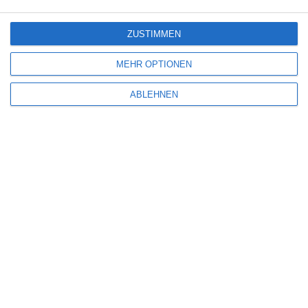
ZUSTIMMEN
SEND HELP
MEHR OPTIONEN
Oliver Armknecht
Abenteuer
Komödie
Thriller
USA
Montag, 26. Januar 2026
ABLEHNEN
SCHREIBE EINEN KOMMENTAR
Deine E-Mail-Adresse wird nicht veröffentlicht.
Erforderliche Felder sind
mit
*
markiert
Kommentar
*