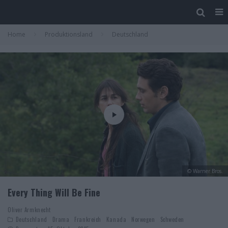
Home
Produktionsland
Deutschland
© Warner Bros.
Every Thing Will Be Fine
Oliver Armknecht
Deutschland
Drama
Frankreich
Kanada
Norwegen
Schweden