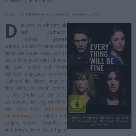
Donnerstag, 15. Oktober 2015
(„Every Thing Will Be Fine“ directed by Wim Wenders, 2015)
D
ie Sicht ist schlecht, als
sich Buchautor
Thomas (
James
Franco
) an einem Winterabend
hinter das Steuer setzt. Und so
hat er dann auch keine Chance,
als zwei Kinder auf ihrem
Schlitten angesaust kommen.
Während der ältere Junge mit
dem Schrecken davon kommt,
ist sein Bruder auf der Stelle
tot. Sowohl der Unglücksfahrer
wie auch Kate (
Charlotte
Gainsbourg
), die Mutter des
„Every Thing Will Be Fine“ ist seit
15. Oktober auf DVD und Blu-ray
Jungen, stürzen daraufhin in
erhältlich
tiefe Krisen, denen sie auf ganz