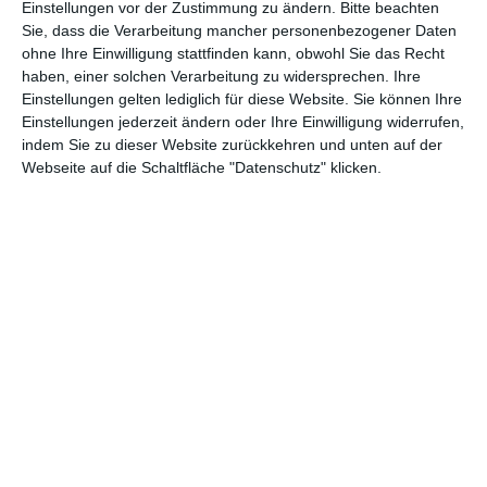
Einstellungen vor der Zustimmung zu ändern.
Bitte beachten
ausweiden. Ganz ausschließen sollte er ihn aber auch nicht.
Sie, dass die Verarbeitung mancher personenbezogener Daten
Every Thing Will Be Fine
, das ist in etwa so, als würde man
ohne Ihre Einwilligung stattfinden kann, obwohl Sie das Recht
einen anderen Menschen dabei beobachten, wie er ein Buch
haben, einer solchen Verarbeitung zu widersprechen. Ihre
liest. Wir sehen das Mechanische daran, die Bewegungen, nicht
Einstellungen gelten lediglich für diese Website. Sie können Ihre
aber was er liest. Und das trifft auch auf Thomas zu: Trotz
Einstellungen jederzeit ändern oder Ihre Einwilligung widerrufen,
indem Sie zu dieser Website zurückkehren und unten auf der
seiner offenkundigen Probleme, die sich unter anderem in dem
Webseite auf die Schaltfläche "Datenschutz" klicken.
Scheitern seiner Beziehung äußern, in einem halbherzigen
Selbstmordversuch, der Umgang mit seiner Schuld wirkt immer
so, als würde sie nicht ihn betreffen.