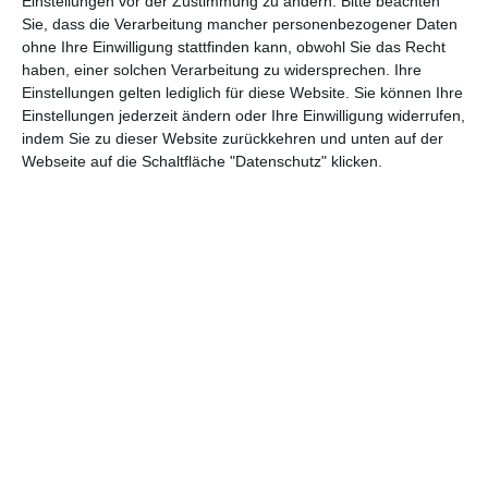
Einstellungen vor der Zustimmung zu ändern.
Bitte beachten
Biografie, die diesem Film zugrunde liegt, behauptet Kyle auch
Sie, dass die Verarbeitung mancher personenbezogener Daten
ohne Ihre Einwilligung stattfinden kann, obwohl Sie das Recht
noch, zwei Autodiebe in Texas und 30 Plünderer nach dem
haben, einer solchen Verarbeitung zu widersprechen. Ihre
Hurrikan Katrina erschossen zu haben. An diesen Behauptungen
Einstellungen gelten lediglich für diese Website. Sie können Ihre
ist jedoch nichts dran. Warum er diese Lügen verbreitet ist nicht
Einstellungen jederzeit ändern oder Ihre Einwilligung widerrufen,
klar, aber klar ist: Raum zur Kritik wäre auch hier genügend
indem Sie zu dieser Website zurückkehren und unten auf der
vorhanden gewesen. Doch spätestens wenn am Ende des Film
Webseite auf die Schaltfläche "Datenschutz" klicken.
Realaufnahmen von seinem Trauerzug gezeigt werden, der von
Tausenden trauernden Amerikanern an der Seite der Autobahn
verfolgt wurde, und der für ihn abgehaltenen
Gedenkveranstaltung im Footballstadion der Dallas Cowboys,
dann wird klar, dass die meisten Amerikaner gar keine andere
Darstellung ihres „Helden“ wollen (was auch das Einspielergebnis
in den USA verlauten lässt).