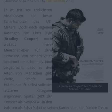
(„American Sniper“ directed by
Clint Eastwood
, 2014)
Er ist mit 160 tödlichsten
Abschüssen der beste
Scharfschütze des US-
Militärs. Doch nach eigenen
Aussagen hat Chris Kyle
(
Bradley Cooper
) noch
weitaus mehr
Menschenleben auf dem
Gewissen. Von seinem Vater
bekommt er schon als Kind
beigebracht, dass es drei
Arten von Menschen gibt:
Wölfe, Schafe und
Hütehunde. Er selbst solle der
„American Sniper“ läuft seit 26.
Februar im Kino
letzteren Kategorie
angehören. Später geht der
Texaner als Navy-SEAL in den
Irak, um als Scharfschütze seinen Kameraden den Rücken frei zu