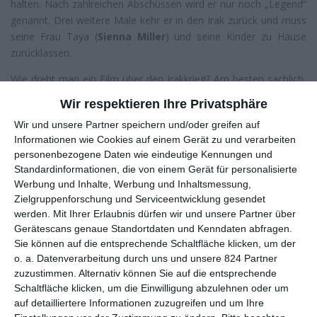
halten. Nach zahlreichen Abschüssen wird er nur noch „Legend“
genannt. Drei weitere Male kehr er in den Irak zurück und muss
seine Frau Taya (
Sienna Miller
) und seine Kinder zu Hause
zurücklassen.
Wie dreht man ein Film über den Irakkrieg? Am besten sachlich,
oder? Schade, dass
Clint Eastwood
nicht so gedacht hat. Die
Wir respektieren Ihre Privatsphäre
Hintergründe des Krieges werden kaum beleuchtet (wenn es
Wir und unsere Partner speichern und/oder greifen auf
nach dem Film geht entsteht sogar der Eindruck, der 11.
Informationen wie Cookies auf einem Gerät zu und verarbeiten
September sei der Grund für den Irakkrieg). Die Amerikaner
personenbezogene Daten wie eindeutige Kennungen und
werden hier als die Guten dargestellt und die Iraker, selbst
Standardinformationen, die von einem Gerät für personalisierte
Frauen und Kinder, als Menschen, die nur da zu sein scheinen,
Werbung und Inhalte, Werbung und Inhaltsmessung,
um die Amerikaner zu töten. Dass diese in dem Land eigentlich
Zielgruppenforschung und Serviceentwicklung gesendet
gar nichts zu suchen haben, hat man im Vorfeld des Films wohl
werden.
Mit Ihrer Erlaubnis dürfen wir und unsere Partner über
vergessen. Wenigstens ein bisschen Kritik am eigenen Land und
Gerätescans genaue Standortdaten und Kenndaten abfragen.
etwas mehr Objektivität hätte dem Film sicher gut getan.
Sie können auf die entsprechende Schaltfläche klicken, um der
o. a. Datenverarbeitung durch uns und unsere 824 Partner
Genau den selben Ansatz hat man hier leider bei Chris Kyle
zuzustimmen. Alternativ können Sie auf die entsprechende
gewählt. Hier wird jemand als Held glorifiziert, der die Iraker als
Schaltfläche klicken, um die Einwilligung abzulehnen oder um
„Bestien“ bezeichnet und es, nach seiner eigenen Aussage,
auf detailliertere Informationen zuzugreifen und um Ihre
bereut, nicht mehr von diesen umgebracht zu haben. In seiner