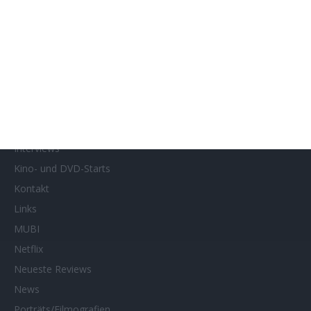
Französische Filmtage Tübingen-Stuttgart
Genres
Gewinnspiele
Gewinnspielteilnahme
Home
Home of Horror
Impressum
Interviews
Kino- und DVD-Starts
Kontakt
Links
MUBI
Netflix
Neueste Reviews
News
Porträts/Filmografien