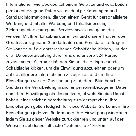
halten. Der westliche Film
Informationen wie Cookies auf einem Gerät zu und verarbeiten
wechselt lediglich die
personenbezogene Daten wie eindeutige Kennungen und
Schauspieler aus, ansonsten
Standardinformationen, die von einem Gerät für personalisierte
bleibt alles beim Alten.
Werbung und Inhalte, Werbung und Inhaltsmessung,
Zielgruppenforschung und Serviceentwicklung gesendet
Im Streifen aus Hongkong geht es genauso um zwei Bullen, die
werden.
Mit Ihrer Erlaubnis dürfen wir und unsere Partner über
ein doppeltes Spiel treiben. Zum einen der Muster-Beamte,
Gerätescans genaue Standortdaten und Kenndaten abfragen.
Inspektor Lau Kin Ming (
Andy Lau
), der wichtige
Sie können auf die entsprechende Schaltfläche klicken, um der
Informationen an die Triaden weitergibt, zum anderen der
o. a. Datenverarbeitung durch uns und unsere 824 Partner
zuzustimmen. Alternativ können Sie auf die entsprechende
Undercover-Mann Chan Wing-Yan (
Tony Leung Chiu-Wai
),
Schaltfläche klicken, um die Einwilligung abzulehnen oder um
der die Mafia ausspioniert. Natürlich kann das nicht auf Dauer
auf detailliertere Informationen zuzugreifen und um Ihre
gut gehen und schon bald werden im Polizeirevier bzw. in der
Einstellungen vor der Zustimmung zu ändern.
Bitte beachten
Gangsterbande die Maulwürfe gesucht, doch ohne Erfolg.
Sie, dass die Verarbeitung mancher personenbezogener Daten
Schlussendlich kommt es zum face-to-face zwischen den
ohne Ihre Einwilligung stattfinden kann, obwohl Sie das Recht
beiden Falschspielern …
haben, einer solchen Verarbeitung zu widersprechen. Ihre
Einstellungen gelten lediglich für diese Website. Sie können Ihre
Witzigerweise dauert das Original nur ca. 100 Minuten und ist
Einstellungen jederzeit ändern oder Ihre Einwilligung widerrufen,
im Vergleich zum US-Streifen also ganze 50 Minuten kürzer.
indem Sie zu dieser Website zurückkehren und unten auf der
Dennoch fehlt dem Produkt aus Asien rein gar nichts, sondern
Webseite auf die Schaltfläche "Datenschutz" klicken.
ganz im Gegenteil, es scheint besser und ausgewogener zu