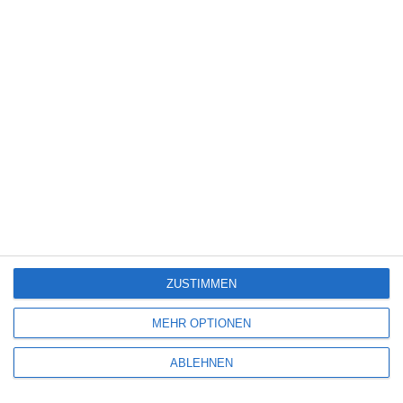
Name
*
E-Mail-Adresse
*
Website
ZUSTIMMEN
MEHR OPTIONEN
ABLEHNEN
Benachrichtige mich über nachfolgende Kommentare via E-Mail.