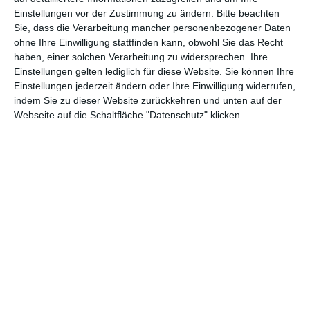
Einstellungen vor der Zustimmung zu ändern.
Bitte beachten
Abenteuer
(1.624)
Action
(2.034)
Sie, dass die Verarbeitung mancher personenbezogener Daten
ohne Ihre Einwilligung stattfinden kann, obwohl Sie das Recht
Animation/Trickfilm
(1.943)
Anime
(740)
haben, einer solchen Verarbeitung zu widersprechen. Ihre
Asia
(60)
Biographie
(766)
Einstellungen gelten lediglich für diese Website. Sie können Ihre
Einstellungen jederzeit ändern oder Ihre Einwilligung widerrufen,
Comic-Adaption
(699)
Dokumentation
(2.056)
indem Sie zu dieser Website zurückkehren und unten auf der
Webseite auf die Schaltfläche "Datenschutz" klicken.
Drama
(7.130)
Erotik
(187)
Experimental
(79)
Familie
(1.069)
Fantasy
(1.474)
Historie
(1.230)
Horror
(1.827)
Komödie
(4.922)
Krieg
(424)
Krimi
(3.325)
Kurzfilm
(320)
LGBT
(436)
Martial Arts
(62)
Mockumentary
(13)
Musical
(182)
Musik
(495)