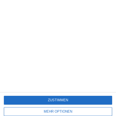
8
Obituary – Staffel 1
PAW Patrol: Der Dino Film [Gewinnspiel]
3
Dragon Wars
ZUSTIMMEN
SITEMAP
MEHR OPTIONEN