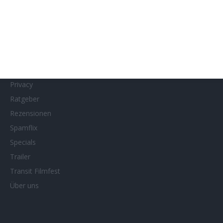
MUBI
Netflix
Neueste Reviews
News
Porträts/Filmografien
Privacy
Ratgeber
Rezensionen
Spamflix
Specials
Trailer
Transit Filmfest
Über uns