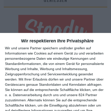
GENIESSEN
Wir respektieren Ihre Privatsphäre
Wir und unsere Partner speichern und/oder greifen auf
Euch gefällt, was wir auf film-rezensionen.de so machen und
Informationen wie Cookies auf einem Gerät zu und verarbeiten
wollt noch mehr? Dann werdet unser Sponsor! Auf
Steady
könnt
personenbezogene Daten wie eindeutige Kennungen und
ihr Mitglied unserer Seite werden und uns damit helfen, unser
Standardinformationen, die von einem Gerät für personalisierte
Angebot weiter auszubauen. Im Gegenzug bekommt ihr je nach
Werbung und Inhalte, Werbung und Inhaltsmessung,
Mitgliedschaft Newsletter, nehmt an exklusiven Gewinnspielen
Zielgruppenforschung und Serviceentwicklung gesendet
teil, könnt Rezensionen wünschen oder euch auf der Seite
werden.
Mit Ihrer Erlaubnis dürfen wir und unsere Partner über
verewigen.
Gerätescans genaue Standortdaten und Kenndaten abfragen.
Sie können auf die entsprechende Schaltfläche klicken, um der
o. a. Datenverarbeitung durch uns und unsere 824 Partner
GENRES
TIPPS
INTERVIEWS
TAGS
zuzustimmen. Alternativ können Sie auf die entsprechende
Schaltfläche klicken, um die Einwilligung abzulehnen oder um
auf detailliertere Informationen zuzugreifen und um Ihre