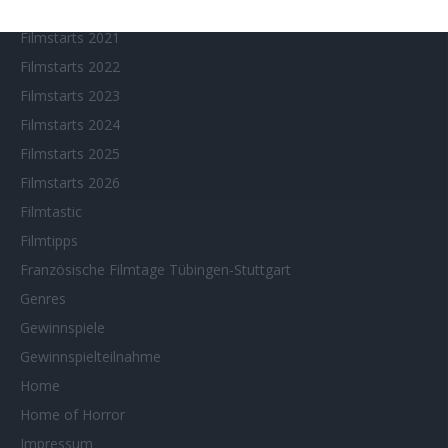
Filmstarts 2020
Filmstarts 2021
Filmstarts 2022
Filmstarts 2023
Filmstarts 2024
Filmstarts 2025
Filmstarts 2026
Filmtastic
Filmtipps
Französische Filmtage Tübingen-Stuttgart
Genres
Gewinnspiele
Gewinnspielteilnahme
Home
Home of Horror
Impressum