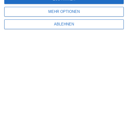
MEHR OPTIONEN
Name
*
ABLEHNEN
E-Mail-Adresse
*
Website
Benachrichtige mich über nachfolgende Kommentare via E-Mail.
Benachrichtige mich über neue Beiträge via E-Mail.