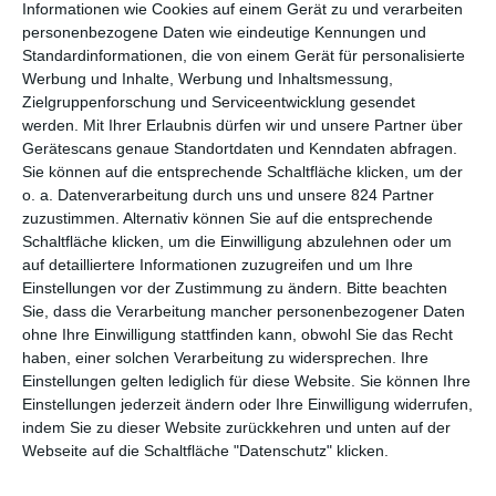
Informationen wie Cookies auf einem Gerät zu und verarbeiten
offensichtlich
Dan Sommerdahl – Tödliche Idylle
, eine Reihe,
personenbezogene Daten wie eindeutige Kennungen und
welche auf Büchern der dänischen Krimiautorin
Anna Grue
Standardinformationen, die von einem Gerät für personalisierte
basiert. Zumindest werden fleißig neue Filme produziert. Seit
Werbung und Inhalte, Werbung und Inhaltsmessung,
2020 gibt es diese Reihe, jedes Jahr kommen vier weitere Teile
Zielgruppenforschung und Serviceentwicklung gesendet
heraus. Jetzt ist es wieder so weit. Etwas mehr als ein Jahr nach
werden.
Mit Ihrer Erlaubnis dürfen wir und unsere Partner über
Family Affairs
startet die vierte Staffel bei uns, welche erneut
Gerätescans genaue Standortdaten und Kenndaten abfragen.
aus vier Spielfilmen besteht. Los geht es dabei mit
Mord und
Sie können auf die entsprechende Schaltfläche klicken, um der
Wein
, bevor nächste Woche
Rave and Love
ansteht.
o. a. Datenverarbeitung durch uns und unsere 824 Partner
zuzustimmen. Alternativ können Sie auf die entsprechende
Fans wird das freuen. Wer von den bisherigen Teilen nicht
Schaltfläche klicken, um die Einwilligung abzulehnen oder um
überzeugt war, wird diese Meinung aber wohl kaum revidieren
auf detailliertere Informationen zuzugreifen und um Ihre
müssen. Eine positive Entwicklung gibt es zwar zu vermelden:
Einstellungen vor der Zustimmung zu ändern.
Bitte beachten
Sie, dass die Verarbeitung mancher personenbezogener Daten
Das ewig in die Breite gezogene Liebesdreieck zwischen Dan,
ohne Ihre Einwilligung stattfinden kann, obwohl Sie das Recht
seiner Exfrau Marianne (
Laura Drasbæk
) und Kollege
haben, einer solchen Verarbeitung zu widersprechen. Ihre
Flemming, der dann mit Marianne zusammenkam, spielt in
Einstellungen gelten lediglich für diese Website. Sie können Ihre
Dan Sommerdahl – Tödliche Idylle: Mord und Wein
keine
Einstellungen jederzeit ändern oder Ihre Einwilligung widerrufen,
große Rolle mehr. Nur ganz zum Schluss wird noch einmal
indem Sie zu dieser Website zurückkehren und unten auf der
ganz dick aufgetragen, um noch einmal eine Extraportion
Webseite auf die Schaltfläche "Datenschutz" klicken.
Tragik hineinzubringen. Dafür geht es zuvor anderweitig
dramatisch zu. Genauer fängt der neue Fall wie der direkte