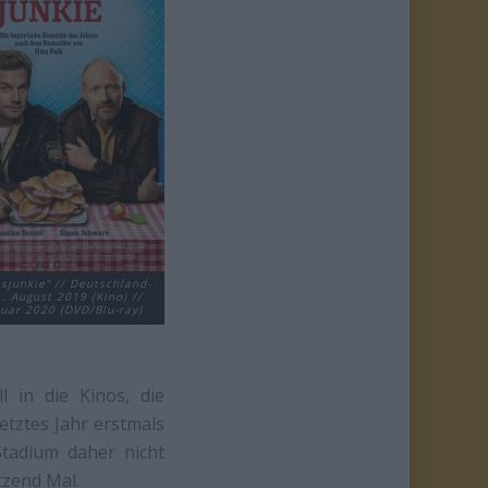
sjunkie“ // Deutschland-
1. August 2019 (Kino) //
nuar 2020 (DVD/Blu-ray)
l in die Kinos, die
etztes Jahr erstmals
Stadium daher nicht
tzend Mal.