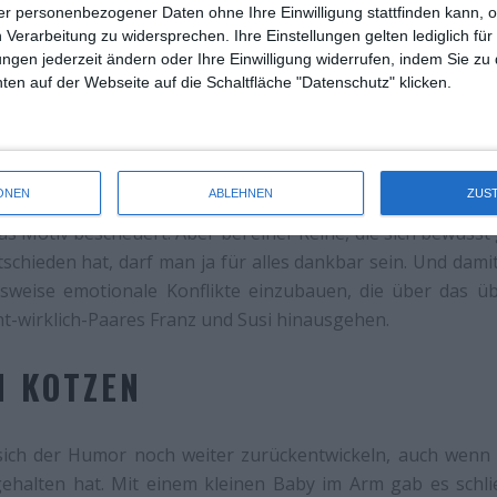
r personenbezogener Daten ohne Ihre Einwilligung stattfinden kann, 
 Verarbeitung zu widersprechen. Ihre Einstellungen gelten lediglich für
ungen jederzeit ändern oder Ihre Einwilligung widerrufen, indem Sie zu
en auf der Webseite auf die Schaltfläche "Datenschutz" klicken.
Leberkäsjunkie
der Kriminalfall wieder etwas stärker betont
en Provinzklamauk rund um die kuriosen Gestalten eines b
 Eberhofer dieses Mal tatsächlich wieder durch die Geg
ONEN
ABLEHNEN
ZUS
as hat nicht wirklich Tiefgang, die Zahl der Verdä
s Motiv bescheuert. Aber bei einer Reihe, die sich bewusst
schieden hat, darf man ja für alles dankbar sein. Und damit
weise emotionale Konflikte einzubauen, die über das üb
ht-wirklich-Paares Franz und Susi hinausgehen.
M KOTZEN
ich der Humor noch weiter zurückentwickeln, auch wenn
ehalten hat. Mit einem kleinen Baby im Arm gab es schließ