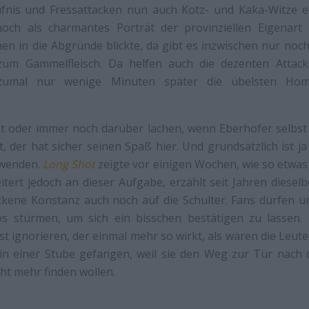
ufnis und Fressattacken nun auch Kotz- und Kaka-Witze 
och als charmantes Porträt der provinziellen Eigenart
hen in die Abgründe blickte, da gibt es inzwischen nur noch
 zum Gammelfleisch. Da helfen auch die dezenten Atta
 zumal nur wenige Minuten später die übelsten Homos
et oder immer noch darüber lachen, wenn Eberhofer selbst
rt, der hat sicher seinen Spaß hier. Und grundsätzlich ist 
uwenden.
Long Shot
zeigte vor einigen Wochen, wie so etwas
itert jedoch an dieser Aufgabe, erzählt seit Jahren diesel
ackene Konstanz auch noch auf die Schulter. Fans dürfen 
os stürmen, um sich ein bisschen bestätigen zu lassen.
t ignorieren, der einmal mehr so wirkt, als wären die Leute
 in einer Stube gefangen, weil sie den Weg zur Tür nach
cht mehr finden wollen.