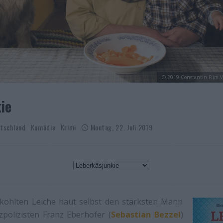
© 2019 Constantin Film V
ie
tschland
Komödie
Krimi
Montag, 22. Juli 2019
rkohlten Leiche haut selbst den stärksten Mann
zpolizisten Franz Eberhofer (
Sebastian Bezzel
)