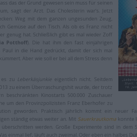
 dass das der Grund gewesen sein muss für seinen
tum, sagt der Arzt. Das Cholesterin war’s. Jetzt
pecken: Weg mit dem ganzen ungesunden Zeug,
ch Gemüse auf den Tisch. Als ob es Franz nicht
r genug hat. Schließlich gibt es mal wieder Zoff
ia Potthoff
). Die hat ihm den fast einjährigen
aul in die Hand gedrückt, damit der sich mal
ümmert. Aber wie soll er bei all dem Stress denn
t es zu
Leberkäsjunkie
eigentlich nicht. Seitdem
„Leberkä
Start: 
013 zu einem Überraschungshit wurde, der trotz
16. Ja
rn beschränkten Kinostarts 500.000 Zuschauer
eihe um den Provinzpolizisten Franz Eberhofer zu
tution geworden. Praktisch jährlich kommt ein neuer Fal
gen ständig etwas weiter an. Mit
Sauerkrautkoma
konnte l
 überschritten werden. Große Experimente sind in dem 
as einmal lief, läuft auch zweimal. Oder eben ein halbes Du