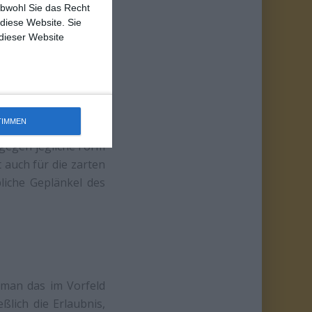
obwohl Sie das Recht
 diese Website. Sie
 dieser Website
 als zuletzt. Anstatt
ayerischen Dorfes zu
end, befragt Leute,
TIMMEN
chtigen ist ebenso
 gegen jegliche Form
 auch für die zarten
liche Geplänkel des
 man das im Vorfeld
lich die Erlaubnis,