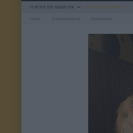
FILMTIPP DER REDAKTION
DUELL IN DER SONNE
Home
Produktionsland
EVERYTIME
Deutschland
WHAM! – 10 DAYS IN CHIN
TANGLES