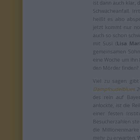
ist dann auch klar,
Schwächeanfall. Irr
heißt es also abs
jetzt kommt nur no
auch so schon schwe
mit Susi (
Lisa Mar
gemeinsamen Sohn P
eine Woche um ihn k
den Mörder finden?
Viel zu sagen gib
Dampfnudelblues
2
des rein auf Baye
anlockte, ist die R
einer festen Insti
Besucherzahlen stei
die Millionenmarke
mehr zu erwarten. W