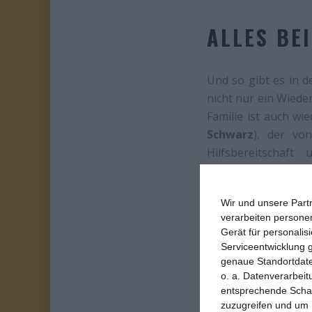
ALLES BE
Und so gibt es in d
nicht nur ein Wied
Familie ist auch wi
Schwarz
), der vo
Hilfsbereitschaft
Kaufhausdetektivj
Gelegenheit, um der
Wir und unsere Part
verarbeiten persone
Gerät für personali
Serviceentwicklung 
genaue Standortdate
o. a. Datenverarbeit
entsprechende Schalt
zuzugreifen und um 