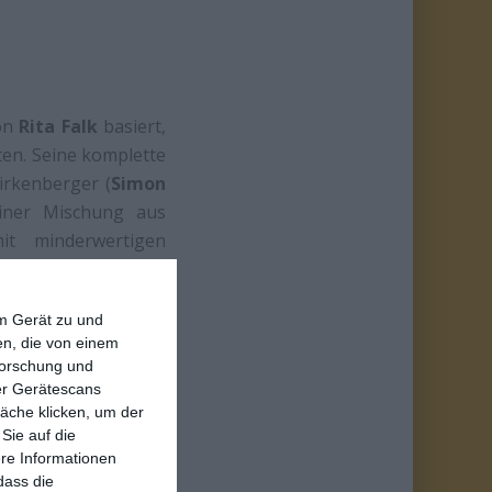
von
Rita Falk
basiert,
en. Seine komplette
irkenberger (
Simon
einer Mischung aus
mit minderwertigen
ch mal eine schöne
em Gerät zu und
n, die von einem
forschung und
ber Gerätescans
äche klicken, um der
Sie auf die
ere Informationen
dass die