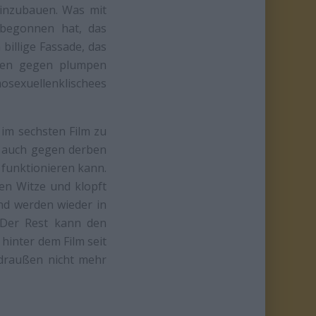
einzubauen. Was mit
 begonnen hat, das
 billige Fassade, das
cken gegen plumpen
exuellenklischees
 im sechsten Film zu
ja auch gegen derben
 funktionieren kann.
ben Witze und klopft
und werden wieder in
 Der Rest kann den
 hinter dem Film seit
 draußen nicht mehr