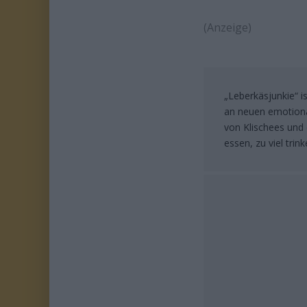
(Anzeige)
„Leberkäsjunkie“ i
an neuen emotiona
von Klischees und
essen, zu viel trin