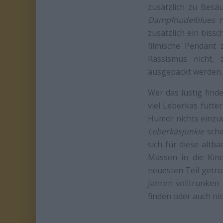
zusätzlich zu Besä
Dampfnudelblues
n
zusätzlich ein bissc
filmische Pendant
Rassismus nicht,
ausgepackt werden.
Wer das lustig find
viel Leberkäs futte
Humor nichts einz
Leberkäsjunkie
sche
sich für diese altb
Massen in die Kin
neuesten Teil getros
Jahren volltrunken
finden oder auch ni