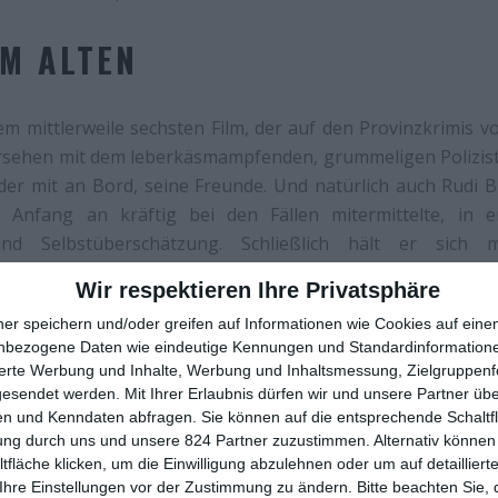
IM ALTEN
em mittlerweile sechsten Film, der auf den Provinzkrimis 
ersehen mit dem leberkäsmampfenden, grummeligen Polizist
eder mit an Bord, seine Freunde. Und natürlich auch Rudi B
n Anfang an kräftig bei den Fällen mitermittelte, in 
 und Selbstüberschätzung. Schließlich hält er sich 
obs über Wasser. Da ist ein kleiner Mord dazwischen do
Wir respektieren Ihre Privatsphäre
 Welt zu beweisen: Der Rudi, der kann was!
ner speichern und/oder greifen auf Informationen wie Cookies auf ein
nbezogene Daten wie eindeutige Kennungen und Standardinformatione
sierte Werbung und Inhalte, Werbung und Inhaltsmessung, Zielgruppen
gesendet werden.
Mit Ihrer Erlaubnis dürfen wir und unsere Partner ü
n und Kenndaten abfragen. Sie können auf die entsprechende Schaltfl
ung durch uns und unsere 824 Partner zuzustimmen. Alternativ können 
fläche klicken, um die Einwilligung abzulehnen oder um auf detailliert
Ihre Einstellungen vor der Zustimmung zu ändern.
Bitte beachten Sie, 