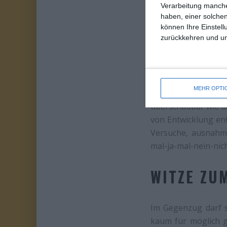
Verarbeitung manche
haben, einer solchen
können Ihre Einstell
zurückkehren und unt
Tatsächlich wird in
sich eben nur auf d
beschränken, läuft
MEHR OPTI
sammelt Spuren. D
überschaubar wie da
von Entwicklung ent
Versuche, ausnahms
mal-ja-mal-nein-nic
WITZE ZU
Im Gegenzug darf s
kaum für möglich g