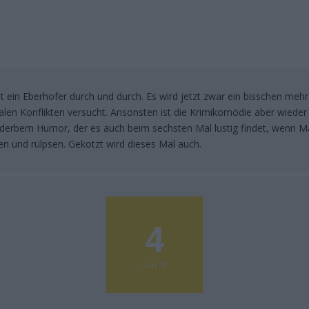
st ein Eberhofer durch und durch. Es wird jetzt zwar ein bisschen mehr 
len Konflikten versucht. Ansonsten ist die Krimikomödie aber wied
 derbem Humor, der es auch beim sechsten Mal lustig findet, wenn Mä
ken und rülpsen. Gekotzt wird dieses Mal auch.
4
von 10