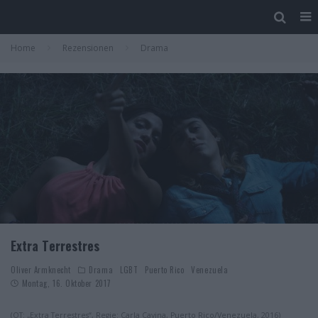
Home
Rezensionen
Drama
Extra Terrestres
Oliver Armknecht
Drama
LGBT
Puerto Rico
Venezuela
Montag, 16. Oktober 2017
(OT: „Extra Terrestres“, Regie: Carla Cavina, Puerto Rico/Venezuela, 2016)