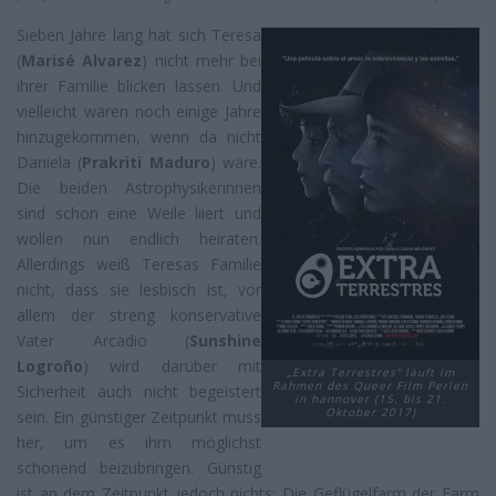
Sieben Jahre lang hat sich Teresa
(
Marisé Alvarez
) nicht mehr bei
ihrer Familie blicken lassen. Und
vielleicht wären noch einige Jahre
hinzugekommen, wenn da nicht
Daniela (
Prakriti Maduro
) wäre.
Die beiden Astrophysikerinnen
sind schon eine Weile liiert und
wollen nun endlich heiraten.
Allerdings weiß Teresas Familie
nicht, dass sie lesbisch ist, vor
allem der streng konservative
Vater Arcadio (
Sunshine
Logroño
) wird darüber mit
„Extra Terrestres“ läuft im
Rahmen des Queer Film Perlen
Sicherheit auch nicht begeistert
in hannover (15. bis 21.
Oktober 2017)
sein. Ein günstiger Zeitpunkt muss
her, um es ihm möglichst
schonend beizubringen. Günstig
ist an dem Zeitpunkt jedoch nichts: Die Geflügelfarm der Farm