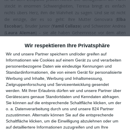
steckt in enormen Schwierigkeiten, Teresa bringt es einfach
nichts übers Herz, ihm die Wahrheit zu sagen. Und sie ist nicht
die einzige, der es so geht: Ihre Mutter Genovara (
Elba
Escobar
), Bruder Junior (
Yamil Collazo
) und Schwester Andrea
(
Laura Aleman
) – sie alle haben Geheimnisse vor dem alten
Herrn. Und dann wäre da noch das Sorgenkind Andres
Wir respektieren Ihre Privatsphäre
(
Mauricio Alemañy
), der am liebsten unter dem Tisch sitzt und
mit einem Hühnchen spielt.
Wir und unsere Partner speichern und/oder greifen auf
Informationen wie Cookies auf einem Gerät zu und verarbeiten
Auch wenn der Titel darauf schließen lässt, nein,
Extra
personenbezogene Daten wie eindeutige Kennungen und
Terrestres
ist kein Science-Fiction-Film. Zwar werden Teresa,
Standardinformationen, die von einem Gerät für personalisierte
Daniela und auch der kleine Andres immer wieder hoch zu den
Werbung und Inhalte, Werbung und Inhaltsmessung,
Sternen schauen. Doch die Geschichten, die sich hier abspielen,
Zielgruppenforschung und Serviceentwicklung gesendet
sind sehr irdisch, kommen uns bekannter vor, als uns manchmal
werden.
Mit Ihrer Erlaubnis dürfen wir und unsere Partner über
lieb ist. Die gute alte Familie. Man kann nicht mit ihr, ohne sie
Gerätescans genaue Standortdaten und Kenndaten abfragen.
Sie können auf die entsprechende Schaltfläche klicken, um der
fehlt aber auch was. Es sind die üblichen Mechanismen, die uns
o. a. Datenverarbeitung durch uns und unsere 824 Partner
Regisseurin und Drehbuchautorin
Carla Cavina
hier aufzeigt:
zuzustimmen. Alternativ können Sie auf die entsprechende
Angeführt von einem leicht despotischen Patriarchen macht
Schaltfläche klicken, um die Einwilligung abzulehnen oder um
man in Puerto Rico das, was man schon immer gemacht hat.
auf detailliertere Informationen zuzugreifen und um Ihre