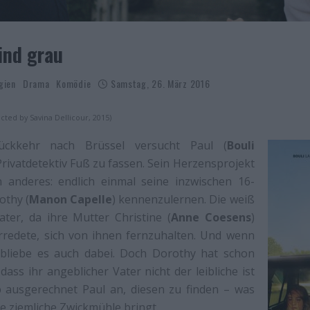
ind grau
gien
Drama
Komödie
Samstag, 26. März 2016
rected by Savina Dellicour, 2015)
Rückkehr nach Brüssel versucht Paul (
Bouli
 Privatdetektiv Fuß zu fassen. Sein Herzensprojekt
 anderes: endlich einmal seine inzwischen 16-
othy (
Manon Capelle
) kennenzulernen. Die weiß
ater, da ihre Mutter Christine (
Anne Coesens
)
erredete, sich von ihnen fernzuhalten. Und wenn
 bliebe es auch dabei. Doch Dorothy hat schon
ass ihr angeblicher Vater nicht der leibliche ist
 ausgerechnet Paul an, diesen zu finden – was
e ziemliche Zwickmühle bringt.