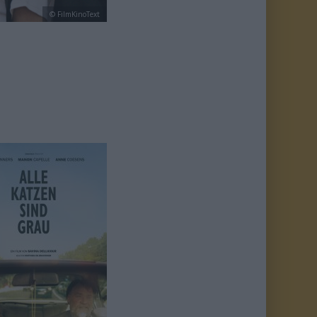
© FilmKinoText