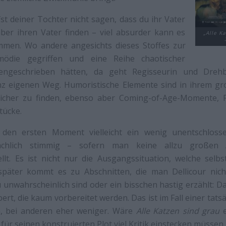
rfst deiner Tochter nicht sagen, dass du ihr Vater
e aber ihren Vater finden – viel absurder kann es
„Alle Ka
ommen. Wo andere angesichts dieses Stoffes zur
mödie gegriffen und eine Reihe chaotischer
geschrieben hätten, da geht Regisseurin und Dreh
z eigenen Weg. Humoristische Elemente sind in ihrem g
icher zu finden, ebenso aber Coming-of-Age-Momente, 
tücke.
 den ersten Moment vielleicht ein wenig unentschlosse
ächlich stimmig – sofern man keine allzu großen
ellt. Es ist nicht nur die Ausgangssituation, welche selb
 später kommt es zu Abschnitten, die man Dellicour nich
u unwahrscheinlich sind oder ein bisschen hastig erzählt: 
rt, die kaum vorbereitet werden. Das ist im Fall einer tats
 bei anderen eher weniger. Wäre
Alle Katzen sind grau
e
 für seinen konstruierten Plot viel Kritik einstecken müssen.