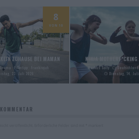
8
VON 10
KEIN ZUHAUSE BEI MAMAN
NINJA MOTHERF*CKING
Drama
Filmtipp
Frankreich
Markus Solty
Deutschland
rstag, 23. Juli 2026
Dienstag, 14. Jul
 KOMMENTAR
icht veröffentlicht.
Erforderliche Felder sind mit
*
markiert