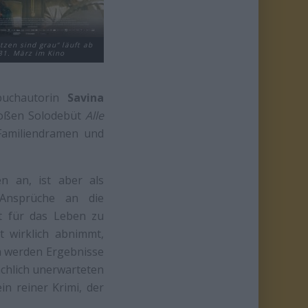
tzen sind grau“ läuft ab
31. März im Kino
buchautorin
Savina
roßen Solodebüt
Alle
Familiendramen und
n an, ist aber als
 Ansprüche an die
st für das Leben zu
t wirklich abnimmt,
Da werden Ergebnisse
ächlich unerwarteten
in reiner Krimi, der