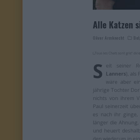
Alle Katzen s
Oliver Armknecht
Bel
(„Tous les Chats sont gris“ di
S
eit seiner 
Lanners
), als
wäre aber ein
jährige Tochter Dor
nichts von ihrem V
Paul seinerzeit üb
es nach ihr ginge,
länger die Ahnung, d
und heuert deshalb
den wiederum in ein