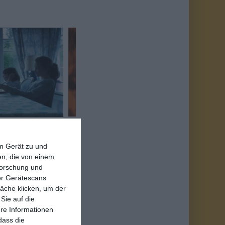
t, das macht er mit
em Gerät zu und
hr als wieder wett.
n, die von einem
die ist letztendlich
forschung und
ber Gerätescans
lie, gerade auch für
äche klicken, um der
n, dann wieder aus
Sie auf die
 Wellenlänge, finden
ere Informationen
dass die