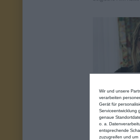
Aber er ist eben k
Wir und unsere Part
seinen Figuren, se
verarbeiten persone
Denn die ungewöhnli
Gerät für personali
Serviceentwicklung 
nicht mehr als ein 
genaue Standortdate
Heranwachsende. D
o. a. Datenverarbeit
Ignoranz oder auch 
entsprechende Schalt
nicht zueinander.
zuzugreifen und um 