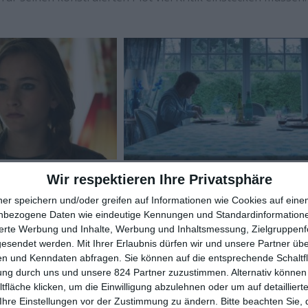
Wir respektieren Ihre Privatsphäre
ein Krimi. Und was ihm im Bereich Glaubwürdigkeit mangel
ner speichern und/oder greifen auf Informationen wie Cookies auf ein
inen zwischenmenschlichen Konflikten und seinem Charme me
nbezogene Daten wie eindeutige Kennungen und Standardinformatione
che Rahmengeschichte um den verlorenen leiblichen Vater, 
sierte Werbung und Inhalte, Werbung und Inhaltsmessung, Zielgruppen
gesendet werden.
Mit Ihrer Erlaubnis dürfen wir und unsere Partner ü
Rahmen für die alltäglichen Probleme innerhalb einer Fami
n und Kenndaten abfragen. Sie können auf die entsprechende Schaltfl
a wird nicht miteinander gesprochen, mal aus Unvermöge
ung durch uns und unsere 824 Partner zuzustimmen. Alternativ können 
Scham, Eltern und Kinder finden einfach keine gemeinsame
fläche klicken, um die Einwilligung abzulehnen oder um auf detailliert
Ihre Einstellungen vor der Zustimmung zu ändern.
Bitte beachten Sie, 