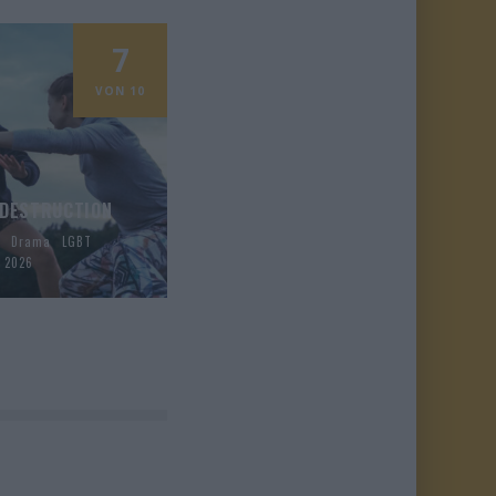
7
VON 10
 DESTRUCTION
Drama
LGBT
i 2026