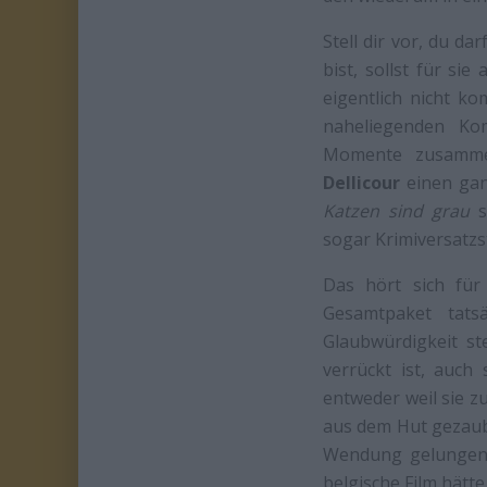
Stell dir vor, du da
bist, sollst für si
eigentlich nicht k
naheliegenden Ko
Momente zusammen
Dellicour
einen gan
Katzen sind grau
s
sogar Krimiversatzs
Das hört sich für
Gesamtpaket tats
Glaubwürdigkeit st
verrückt ist, auch
entweder weil sie z
aus dem Hut gezaube
Wendung gelungen,
belgische Film hätte