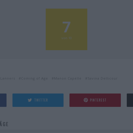
7
von 10
 Lanners
Coming of Age
Manon Capelle
Savina Dellicour
TWITTER
PINTEREST
ÄGE