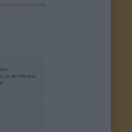
Unglaublichen 2
soll
rken
 ist der Film eine
nd