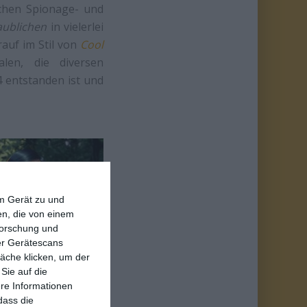
schen Spionage- und
aublichen
in vielerlei
rauf im Stil von
Cool
len, die diversen
4 entstanden ist und
em Gerät zu und
n, die von einem
forschung und
ber Gerätescans
äche klicken, um der
Sie auf die
ere Informationen
rbar sind hier der
dass die