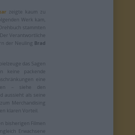
xar
zeigte kaum zu
olgenden Werk kam,
nd Drehbuch stammten
 Der Verantwortliche
ern der Neuling
Brad
pielzeuge das Sagen
ren keine packende
inschränkungen eine
ieren – siehe den
d aussieht als seine
r zum Merchandising
n klaren Vorteil.
n bisherigen Filmen
nngleich Erwachsene