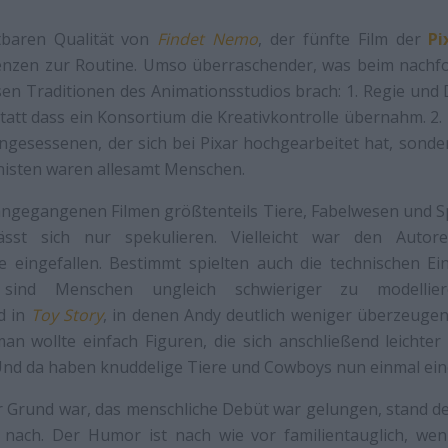
itbaren Qualität von
Findet Nemo
, der fünfte Film der
Pi
nzen zur Routine. Umso überraschender, was beim nachf
rsen Traditionen des Animationsstudios brach: 1. Regie u
tatt dass ein Konsortium die Kreativkontrolle übernahm. 2.
ingesessenen, der sich bei Pixar hochgearbeitet hat, sond
onisten waren allesamt Menschen.
ngegangenen Filmen größtenteils Tiere, Fabelwesen und S
ässt sich nur spekulieren. Vielleicht war den Auto
 eingefallen. Bestimmt spielten auch die technischen E
ch sind Menschen ungleich schwieriger zu modell
d in
Toy Story
, in denen Andy deutlich weniger überzeugen
man wollte einfach Figuren, die sich anschließend leichte
nd da haben knuddelige Tiere und Cowboys nun einmal eine
 Grund war, das menschliche Debüt war gelungen, stand de
s nach. Der Humor ist nach wie vor familientauglich, we