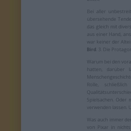
Bei aller unbestre
übersehende Tende
das gleich mit dive
aus einer Hand, ans
war keiner der Alte
Bird
. 3. Die Protag
Warum bei den vora
hatten, darüber l
Menschengeschichte
Rolle, schließli
Qualitätsunterschie
Spielsachen. Oder 
verwenden lassen. U
Was auch immer der
von Pixar in nicht