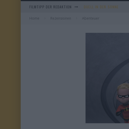
FILMTIPP DER REDAKTION
DUELL IN DER SONNE
Home
Rezensionen
Abenteuer
EVERYTIME
WHAM! – 10 DAYS IN CHIN
TANGLES