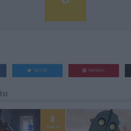
von 10
TWITTER
PINTEREST
ÄGE
8
VON 10