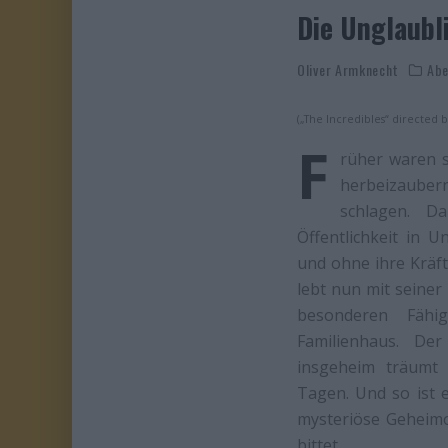
Die Unglaubl
Oliver Armknecht
Abe
(„The Incredibles“ directed b
F
rüher waren s
herbeizauber
schlagen. D
Öffentlichkeit in 
und ohne ihre Kräft
lebt nun mit seiner
besonderen Fähi
Familienhaus. Der
insgeheim träumt
Tagen. Und so ist 
mysteriöse Geheimo
bittet.