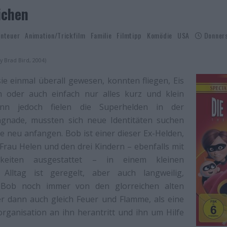
ichen
nteuer
Animation/Trickfilm
Familie
Filmtipp
Komödie
USA
Donners
y Brad Bird, 2004)
ie einmal überall gewesen, konnten fliegen, Eis
n oder auch einfach nur alles kurz und klein
ann jedoch fielen die Superhelden in der
Ungnade, mussten sich neue Identitäten suchen
e neu anfangen. Bob ist einer dieser Ex-Helden,
 Frau Helen und den drei Kindern – ebenfalls mit
gkeiten ausgestattet – in einem kleinen
 Alltag ist geregelt, aber auch langweilig,
 Bob noch immer von den glorreichen alten
er dann auch gleich Feuer und Flamme, als eine
rganisation an ihn herantritt und ihn um Hilfe