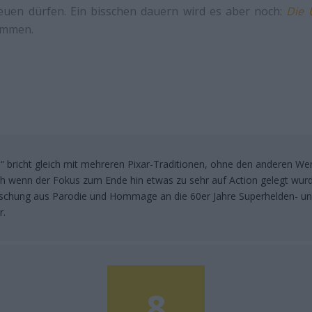
euen dürfen. Ein bisschen dauern wird es aber noch:
Die 
kommen.
“ bricht gleich mit mehreren Pixar-Traditionen, ohne den anderen We
 wenn der Fokus zum Ende hin etwas zu sehr auf Action gelegt wurde,
schung aus Parodie und Hommage an die 60er Jahre Superhelden- u
r.
8