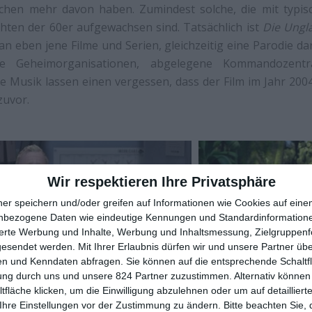
schen mehr davon haben. Zumindest solche, die mit typi
hten der 60er aufgewachsen sind. Tatsächlich ist
Die Ungl
 eben jene Filme und Serien, gleichzeitig eine Parodie da
se Geheimorganisationen, abgelegene Kommandozentra
ie Musik lassen einen vergessen, dass der Film im Jahr 200
zuvor.
Wir respektieren Ihre Privatsphäre
ner speichern und/oder greifen auf Informationen wie Cookies auf ein
nbezogene Daten wie eindeutige Kennungen und Standardinformatione
sierte Werbung und Inhalte, Werbung und Inhaltsmessung, Zielgruppen
gesendet werden.
Mit Ihrer Erlaubnis dürfen wir und unsere Partner ü
n und Kenndaten abfragen. Sie können auf die entsprechende Schaltfl
ung durch uns und unsere 824 Partner zuzustimmen. Alternativ können 
fläche klicken, um die Einwilligung abzulehnen oder um auf detailliert
nicht nur die Anspielungen und Übertreibungen – wunde
Ihre Einstellungen vor der Zustimmung zu ändern.
Bitte beachten Sie, 