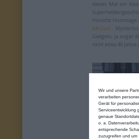
dieses Mal ein bis
Superheldengeschic
Hinsicht Hommage an
McCool
. Mysteriö
Gadgets, ja sogar d
nicht etwa 40 Jahre 
Wir und unsere Part
verarbeiten persone
Gerät für personali
Serviceentwicklung 
genaue Standortdate
o. a. Datenverarbeit
entsprechende Schalt
Witzig sind aber 
zuzugreifen und um 