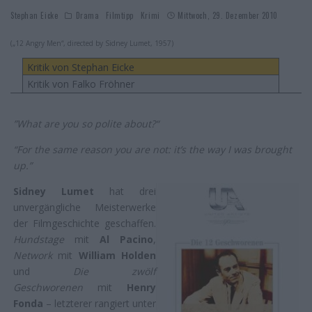
Stephan Eicke
Drama
Filmtipp
Krimi
Mittwoch, 29. Dezember 2010
(„12 Angry Men“, directed by Sidney Lumet, 1957)
Kritik von Stephan Eicke
Kritik von Falko Fröhner
”What are you so polite about?“
“For the same reason you are not: it’s the way I was brought
up.”
Sidney Lumet
hat drei
unvergängliche Meisterwerke
der Filmgeschichte geschaffen.
Hundstage
mit
Al Pacino
,
Network
mit
William Holden
und
Die zwölf
Geschworenen
mit
Henry
Fonda
– letzterer rangiert unter