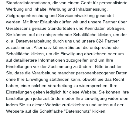
Standardinformationen, die von einem Gerät für personalisierte
Aufgabe der Leute ist es nun, darüber zu entscheiden, ob der
Werbung und Inhalte, Werbung und Inhaltsmessung,
Angeklagte schuldig ist oder ob noch zu viele Lücken in der
Zielgruppenforschung und Serviceentwicklung gesendet
Beweislage zu finden sind.
werden.
Mit Ihrer Erlaubnis dürfen wir und unsere Partner über
Gerätescans genaue Standortdaten und Kenndaten abfragen.
In diesem Fall geht es um Mord. Der Angeklagte ist ein armer
Sie können auf die entsprechende Schaltfläche klicken, um der
18jähriger Amerikaner ausländischer Abstammung,
o. a. Datenverarbeitung durch uns und unsere 824 Partner
aufgewachsen in der schmutzigsten Gegend. Er wird
zuzustimmen. Alternativ können Sie auf die entsprechende
beschuldigt, seinen Vater, der ihn regelmäßig geschlagen hat,
Schaltfläche klicken, um die Einwilligung abzulehnen oder um
kaltblütig erdolcht zu haben. Dies belegen zwei
auf detailliertere Informationen zuzugreifen und um Ihre
Zeugenaussagen. Für elf Geschworene ist der Fall sofort klar,
Einstellungen vor der Zustimmung zu ändern.
Bitte beachten
ohne dass eine Diskussion nötig ist – der Angeklagte ist
Sie, dass die Verarbeitung mancher personenbezogener Daten
schuldig. Nur einer der Geschworenen, die im Film alle keinen
ohne Ihre Einwilligung stattfinden kann, obwohl Sie das Recht
Namen haben, hat Zweifel an der Schuld des Jungen –
haben, einer solchen Verarbeitung zu widersprechen. Ihre
Geschworener Nummer acht. Er beginnt, sich gegen die
Einstellungen gelten lediglich für diese Website. Sie können Ihre
Einstellungen jederzeit ändern oder Ihre Einwilligung widerrufen,
ungeduldigen Gegenstreiter zur Wehr zu setzen, indem er sie
indem Sie zu dieser Website zurückkehren und unten auf der
sachlich zu überzeugen versucht und sie so nach und nach auf
Webseite auf die Schaltfläche "Datenschutz" klicken.
seine Seite ziehen will…
Das dem Film zugrunde liegende Konzept der zwölf
Geschworenen taucht in nahezu jeder Krimiserie mindestens