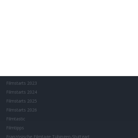
Eventkalender
Fantasy Filmfest Special
Filmfeste
Filmstarts 2017
Filmstarts 2018
Filmstarts 2019
Filmstarts 2020
Filmstarts 2021
Filmstarts 2022
Filmstarts 2023
Filmstarts 2024
Filmstarts 2025
Filmstarts 2026
Filmtastic
Filmtipps
Französische Filmtage Tübingen-Stuttgart