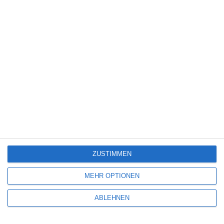
JESSE JAMES – MANN OHNE GESETZ
Rouven Linnarz
USA
Western
Montag, 11. Mai 2026
7
TROMMELN AM MOHAWK
Rouven Linnarz
Krieg
USA
Western
Montag, 26. Januar 2026
ZUSTIMMEN
MEHR OPTIONEN
ABLEHNEN
2 RESPONSES