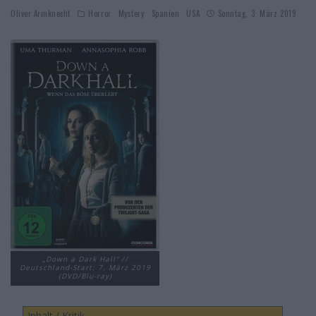
Oliver Armknecht
Horror
Mystery
Spanien
USA
Sonntag, 3. März 2019
„Down a Dark Hall“ //
Deutschland-Start: 7. März 2019
(DVD/Blu-ray)
Inhalt / Kritik