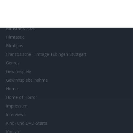
Filmstarts 2023
Filmstarts 2024
Filmstarts 2025
Filmstarts 2026
Filmtastic
Filmtipps
Französische Filmtage Tübingen-Stuttgart
Genres
Gewinnspiele
Gewinnspielteilnahme
Home
Home of Horror
Impressum
Interviews
Kino- und DVD-Starts
Kontakt