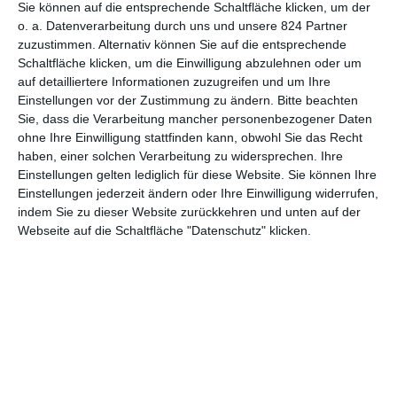
Sie können auf die entsprechende Schaltfläche klicken, um der
Alte, düstere, verwinkelte Gebäude sind ja immer ein dankbarer
o. a. Datenverarbeitung durch uns und unsere 824 Partner
Schauplatz für unheimliche Vorkommnisse. Schulen wiederum
zuzustimmen. Alternativ können Sie auf die entsprechende
sind auch in der modernen Form zuweilen blanker Horror. Kein
Schaltfläche klicken, um die Einwilligung abzulehnen oder um
Wunder also, dass es immer wieder Filme gibt, die beides
auf detailliertere Informationen zuzugreifen und um Ihre
miteinander kombinieren. Ob nun
The Awakening
oder
Einstellungen vor der Zustimmung zu ändern.
Bitte beachten
Boarding School
, was eigentlich aufbauende Lehranstalt sein
Sie, dass die Verarbeitung mancher personenbezogener Daten
sollte, wird so zu einem Ort des Schreckens, selbst für
ohne Ihre Einwilligung stattfinden kann, obwohl Sie das Recht
haben, einer solchen Verarbeitung zu widersprechen. Ihre
Zuschauer, die schon längst dem Schulalter entflohen sind.
Einstellungen gelten lediglich für diese Website. Sie können Ihre
Denn manche Traumata verjähren einfach nicht.
Einstellungen jederzeit ändern oder Ihre Einwilligung widerrufen,
indem Sie zu dieser Website zurückkehren und unten auf der
ZURÜCK ZU ALTEN ZEITEN
Webseite auf die Schaltfläche "Datenschutz" klicken.
Down a Dark Hall
greift ebenso auf dieses Setting zurück, um
sein Publikum wenn schon nicht die schönen Künste, so doch
wenigstens das Fürchten zu lehren. Und er greift auch auf eine
etwas betagte Vorlage zurück: 1974 erschien der gleichnamige
Roman des Autors
Lois Duncan
, der Kinogängern auch dank
Ich weiß, was du letzten Sommer getan hast
ein Begriff sein
könnte. Viel ändern musste man an dem Szenario nicht, um es