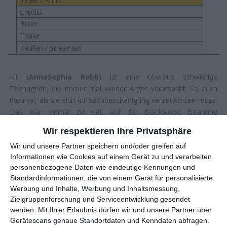
Credits
Bilder
Trailer
Kaufen / Streamen
Kit (
AnnaSophia Robb
) ist eine überaus schwierige
Teenagerin, die immer mal wieder Ärger verursacht. So auch
diesmal, als sie sich für Sachbeschädigung verantworten muss.
Das war einmal zu viel, auf der Blackwood Boarding
School soll sie unter der Leitung der strengen Madame Duret
Wir respektieren Ihre Privatsphäre
(
Uma Thurman
) endlich mal ein bisschen Disziplin lernen.
Wir und unsere Partner speichern und/oder greifen auf
Worauf sie natürlich keine Lust hat, ebenso wenig die anderen
Informationen wie Cookies auf einem Gerät zu und verarbeiten
vier Schülerinnen (
Victoria Moroles
), Izzy (
Isabelle
personenbezogene Daten wie eindeutige Kennungen und
Fuhrman
), Ashley (
Taylor Russell
) und Sierra (
Rosie Day
). Es
Standardinformationen, die von einem Gerät für personalisierte
sind jedoch weniger die vielen Übungen, welche den
Werbung und Inhalte, Werbung und Inhaltsmessung,
Jugendlichen zu schaffen machen, sondern die eigenartigen
Zielgruppenforschung und Serviceentwicklung gesendet
Erfahrungen, die sie in den alten Gemäuern machen. Denn
werden.
Mit Ihrer Erlaubnis dürfen wir und unsere Partner über
irgendetwas scheint in der Schule nicht ganz richtig zu sein.
Gerätescans genaue Standortdaten und Kenndaten abfragen.