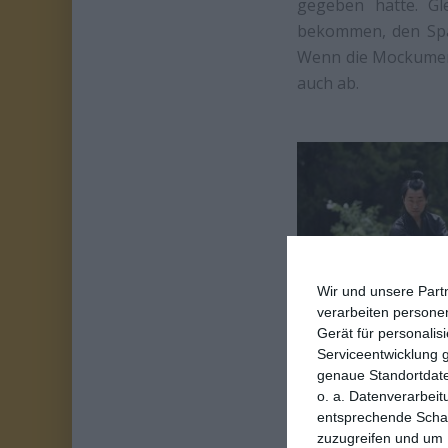
gegeben hätte. Gl
bekommen, den Spaß
Wenn die Mockumen
auch ab.
Wir und unsere Part
verarbeiten persone
Gerät für personali
Serviceentwicklung 
Das liegt viellei
genaue Standortdate
entgegenbringen: D
o. a. Datenverarbeit
Kompliment an die 
entsprechende Schalt
zuzugreifen und um 
Aufwand, den die b