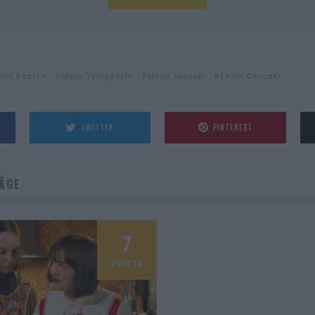
nic Pearce
Masa Yamaguchi
Mayu Iwasaki
Toshi Okuzaki
TWITTER
PINTEREST
ÄGE
7
VON 10