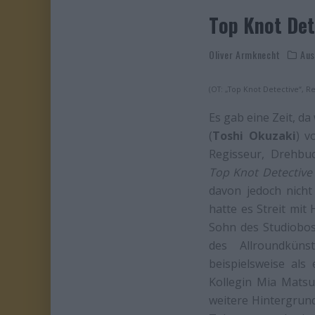
Top Knot Det
Oliver Armknecht
Aus
(OT: „Top Knot Detective“, R
Es gab eine Zeit, d
(
Toshi Okuzaki
) v
Regisseur, Drehbu
Top Knot Detective
davon jedoch nicht
hatte es Streit mit 
Sohn des Studiobos
des Allroundkün
beispielsweise als
Kollegin Mia Mats
weitere Hintergrun