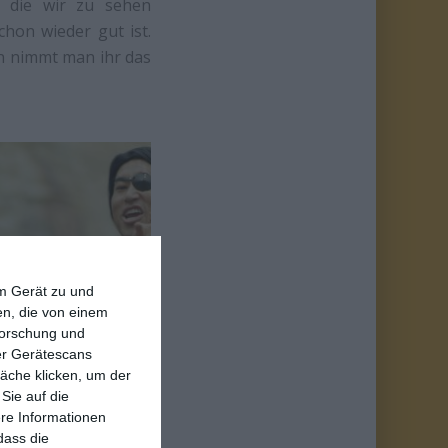
, die wir zu sehen
hon wieder gut ist.
n nimmt man ihr das
em Gerät zu und
n, die von einem
forschung und
ber Gerätescans
stlichen Popkultur
äche klicken, um der
ber auch ein großes
Sie auf die
genommen haben. Der
ere Informationen
dass die
 das würde man sich