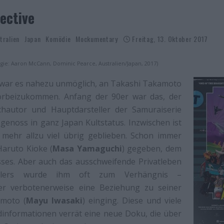
ective
tralien
Japan
Komödie
Mockumentary
Freitag, 13. Oktober 2017
egie: Aaron McCann, Dominic Pearce, Australien/Japan, 2017)
a war es nahezu unmöglich, an Takashi Takamoto
orbeizukommen. Anfang der 90er war das, der
chautor und Hauptdarsteller der Samuraiserie
genoss in ganz Japan Kultstatus. Inzwischen ist
 mehr allzu viel übrig geblieben. Schon immer
Haruto Kioke (
Masa Yamaguchi
) gegeben, dem
ses. Aber auch das ausschweifende Privatleben
stlers wurde ihm oft zum Verhängnis –
 er verbotenerweise eine Beziehung zu seiner
umoto (
Mayu Iwasaki
) einging. Diese und viele
dinformationen verrät eine neue Doku, die über