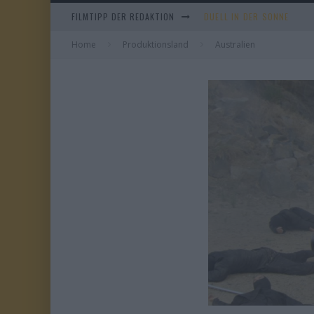
FILMTIPP DER REDAKTION
EVERYTIME
Home
Produktionsland
WHAM! – 10 DAYS IN CHIN
Australien
TANGLES
DUELL IN DER SONNE