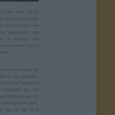
en oder mehr als 24
er andere Blüte der
ft. Und so etwas wie
rten Superdinos und
en zu können. Ein
uschauer einen Bären
etan.
ive
ist von vorne bis
 hat es nie gegeben.
egomanische Takamoto
n komplett aus. Die
die Effekte wirken so
rhaltungswerk geht,
 falls es die Serie