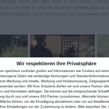
eichzeitig macht das aber auch in den kurzen Szenen
 aus: Das hier ist alles so verdammt schlecht, dass es sc
tary behauptet,
Top Knot Detective
sei Kult gewesen, dan
Wir respektieren Ihre Privatsphäre
ner speichern und/oder greifen auf Informationen wie Cookies auf ein
nbezogene Daten wie eindeutige Kennungen und Standardinformatione
sierte Werbung und Inhalte, Werbung und Inhaltsmessung, Zielgruppen
gesendet werden.
Mit Ihrer Erlaubnis dürfen wir und unsere Partner ü
cht auch ein wenig an Vorurteilen, die wir der fernö
n und Kenndaten abfragen. Sie können auf die entsprechende Schaltfl
ie haben doch alle einen Knall! Es ist gleichzeitig a
ung durch uns und unsere 824 Partner zuzustimmen. Alternativ können 
beiden Filmemacher, die sich hier einer fremden Kultur an
fläche klicken, um die Einwilligung abzulehnen oder um auf detailliert
Ihre Einstellungen vor der Zustimmung zu ändern.
Bitte beachten Sie, 
eiden betrieben haben, die unglaubliche Liebe zum Detail,