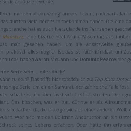
 Serie produziert wurde.
Uhren manchmal ein wenig anders ticken, rückwärts lauf
das dürften viele bereits mitbekommen haben. Die eine od
ngsbranche hat es auch hierzulande ins Fernsehen geschaf
r Monsters
, eine bizarre Real-Anime-Mischung aus mutie
muss man gesehen haben, um sie ansatzweise glaub
m praktisch alles möglich ist, das ist natürlich ideal, um Z
genau das haben
Aaron McCann
und
Dominic Pearce
hier g
eine Serie sein … oder doch?
hr zu sein? Das trifft hier tatsächlich zu:
Top Knot Detect
 trashige Serie um einen Samurai, der zahlreiche Fälle löst,
oder schade ist, darüber lässt sich trefflich streiten. Der 
lent. Das bisschen, was er hat, dünnte er als Allroundma
en sind lächerlich, die Dialoge wie aus einer anderen Welt, 
 90ern. Wer also mit den üblichen Ansprüchen an ein Unte
Schreck seines Lebens erfahren. Oder hätte ihn erfahren,