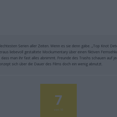
hlechtesten Serien aller Zeiten. Wenn es sie denn gäbe. „Top Knot Dete
raus liebevoll gestaltete Mockumentary über einen fiktiven Fernsehku
, dass man ihr fast alles abnimmt. Freunde des Trashs schauen auf jed
nzept sich über die Dauer des Films doch ein wenig abnutzt.
7
von 10