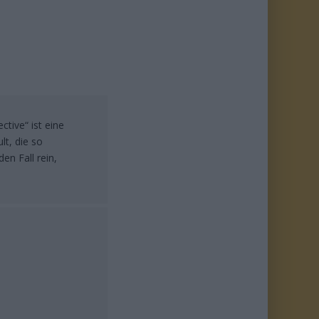
ctive“ ist eine
lt, die so
en Fall rein,