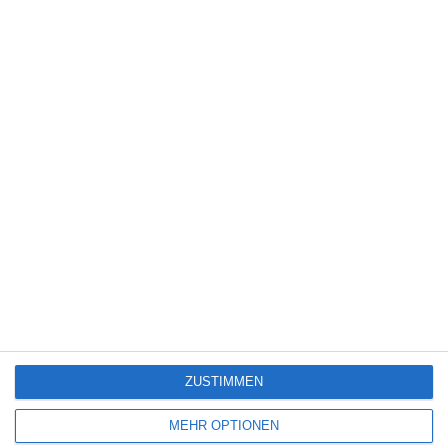
SCHREIBE EINEN KOMMENTAR
Deine E-Mail-Adresse wird nicht veröffentlicht.
Erforderliche Felder sind
mit
*
markiert
Kommentar
*
Name
*
ZUSTIMMEN
E-Mail-Adresse
*
Website
MEHR OPTIONEN