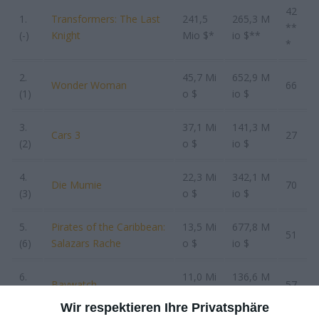
42
1.
Transformers: The Last
241,5
265,3 M
**
(-)
Knight
Mio $*
io $**
*
2.
45,7 Mi
652,9 M
Wonder Woman
66
(1)
o $
io $
3.
37,1 Mi
141,3 M
Cars 3
27
(2)
o $
io $
4.
22,3 Mi
342,1 M
Die Mumie
70
(3)
o $
io $
5.
Pirates of the Caribbean:
13,5 Mi
677,8 M
51
(6)
Salazars Rache
o $
io $
6.
11,0 Mi
136,6 M
Baywatch
57
(7)
o $
io $
Wir respektieren Ihre Privatsphäre