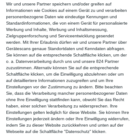
7.
7,6 Mi
24,9 Mi
Wir und unsere Partner speichern und/oder greifen auf
47 Meters Down
3
(9)
o $
o $
Informationen wie Cookies auf einem Gerät zu und verarbeiten
personenbezogene Daten wie eindeutige Kennungen und
Standardinformationen, die von einem Gerät für personalisierte
8.
Ich – Einfach
7,2 Mi
18,9
Werbung und Inhalte, Werbung und Inhaltsmessung,
(10
6
unverbesserlich 3
o $
Mio $
Zielgruppenforschung und Serviceentwicklung gesendet
)
werden.
Mit Ihrer Erlaubnis dürfen wir und unsere Partner über
Gerätescans genaue Standortdaten und Kenndaten abfragen.
9.
7,0 Mi
43,9 Mi
Sie können auf die entsprechende Schaltfläche klicken, um der
All Eyez on Me
8
(5)
o $
o $
o. a. Datenverarbeitung durch uns und unsere 824 Partner
zuzustimmen. Alternativ können Sie auf die entsprechende
10.
6,7 Mi
24,2 Mi
Schaltfläche klicken, um die Einwilligung abzulehnen oder um
Girls‘ Night Out
22
(8)
o $
o $
auf detailliertere Informationen zuzugreifen und um Ihre
Einstellungen vor der Zustimmung zu ändern.
Bitte beachten
Sie, dass die Verarbeitung mancher personenbezogener Daten
11.
5,3 Mi
71,9 Mi
ohne Ihre Einwilligung stattfinden kann, obwohl Sie das Recht
(11
Captain Underpants
7
o $
o $
haben, einer solchen Verarbeitung zu widersprechen. Ihre
)
Einstellungen gelten lediglich für diese Website. Sie können Ihre
Einstellungen jederzeit ändern oder Ihre Einwilligung widerrufen,
12.
indem Sie zu dieser Website zurückkehren und unten auf der
Guardians of the Galaxy
3,6 Mi
851,2
(12
21
Webseite auf die Schaltfläche "Datenschutz" klicken.
Vol. 2
o $
Mio $