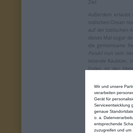
Ziel.
Außerdem erlaubt 
indischen Ozean no
auf der biblischen 
dieses Mal sogar d
die gemeinsame Rei
Poiski!
nun sein öko
lebende Raubtier, z
Endes ist der tit
Gegensatz zu ander
zumindest in einer 
Wir und unsere Part
seiner Insel zu woll
verarbeiten persone
Gerät für personali
Serviceentwicklung 
genaue Standortdate
o. a. Datenverarbeit
entsprechende Schalt
zuzugreifen und um 