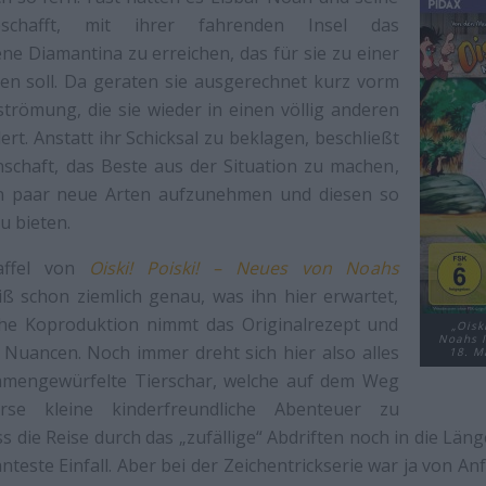
eschafft, mit ihrer fahrenden Insel das
 Diamantina zu erreichen, das für sie zu einer
n soll. Da geraten sie ausgerechnet kurz vorm
strömung, die sie wieder in einen völlig anderen
ert. Anstatt ihr Schicksal zu beklagen, beschließt
nschaft, das Beste aus der Situation zu machen,
n paar neue Arten aufzunehmen und diesen so
u bieten.
affel von
Oiski! Poiski! – Neues von Noahs
ß schon ziemlich genau, was ihn hier erwartet,
he Koproduktion nimmt das Originalrezept und
„Oisk
Noahs In
 Nuancen. Noch immer dreht sich hier also alles
18. M
mmengewürfelte Tierschar, welche auf dem Weg
erse kleine kinderfreundliche Abenteuer zu
s die Reise durch das „zufällige“ Abdriften noch in die Län
anteste Einfall. Aber bei der Zeichentrickserie war ja von A