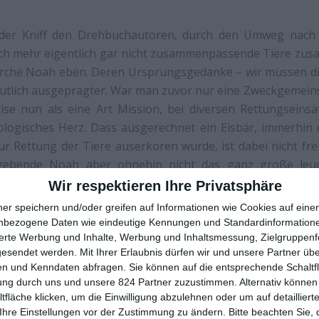
der Kniff den Drehbuchautoren, durch den Umweg nach 
ch mehr eigentlich gar nicht zusammenpassende Tiere zu
Arche Noah eben. Deren Ursprungsgedanke – wir müssen die
eutlich ausgeprägter. War man zuvor nur eine Zweckgemeins
se nun als eine Art Mission, bei diversen Rettungseins
logisches Herz. Dass ausgerechnet ein Eisbär, immerhin
ur Rettung der Tiere auserkoren wurde, ist dabei nicht frei
elgebende Noah aber ohnehin nicht das ganz große leuc
en Zeichentrickprotagonisten ist er oft auf die Hilfe 
Wir respektieren Ihre Privatsphäre
Folge ist er auch nicht ganz so selbstlos, als er zugibt,
ner speichern und/oder greifen auf Informationen wie Cookies auf ein
en. Denn die mag er nicht.
nbezogene Daten wie eindeutige Kennungen und Standardinformatione
sierte Werbung und Inhalte, Werbung und Inhaltsmessung, Zielgruppen
gesendet werden.
Mit Ihrer Erlaubnis dürfen wir und unsere Partner ü
n und Kenndaten abfragen. Sie können auf die entsprechende Schaltfl
ung durch uns und unsere 824 Partner zuzustimmen. Alternativ können 
fläche klicken, um die Einwilligung abzulehnen oder um auf detailliert
Ihre Einstellungen vor der Zustimmung zu ändern.
Bitte beachten Sie, 