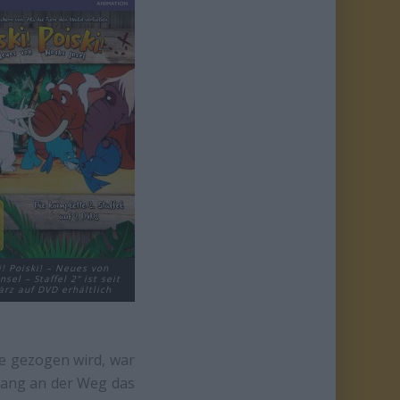
i! Poiski! – Neues von
sel – Staffel 2“ ist seit
ärz auf DVD erhältlich
ge gezogen wird, war
nfang an der Weg das