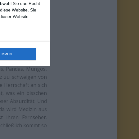
obwohl Sie das Recht
 diese Website. Sie
 dieser Website
ven: Nach dem Motto
das von Mutter Natur
TIMMEN
 Eisbären, Mammuts
us, Pandas, Mungos,
nz zu schweigen von
e Herrschaft an sich
t, was ein bisschen
ser Absurdität. Und
 da wird Medizin aus
t ihren Fernseher.
schließlich kommt so