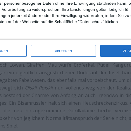
r personenbezogener Daten ohne Ihre Einwilligung stattfinden kann, 
 Verarbeitung zu widersprechen. Ihre Einstellungen gelten lediglich für
ungen jederzeit ändern oder Ihre Einwilligung widerrufen, indem Sie zu
en auf der Webseite auf die Schaltfläche "Datenschutz" klicken.
es ihm und damit dem Zuschauer aber nicht an Alternati
to besser“, plünderten die Serienmacher doch recht kräftig 
ONEN
ABLEHNEN
ZUS
ot, irgendwann tummeln sich neben den ursprünglichen
ch Löwen, Giraffen, Maulwürfe, Erdferkel, Pudel, Kängur
ar ein eigentlich ausgestorbener Dodo auf der Insel. Ga
gabten Fabelwesen, das ebenfalls mal vorbeischaut, um di
bewegt sich
Oiski! Poiski!
nun vollends weg von der Realitä
ts bestand der Charme von Anfang an auch irgendwo in die
iges: Ein Bisamrüssler hält sich einen Heuschreckenzirkus,
, die neu hinzugekommene Gorilladame Gertie vermiss
bkehr von jeglichem Normalitätsanspruch der Serie nicht, 
s Spiel.