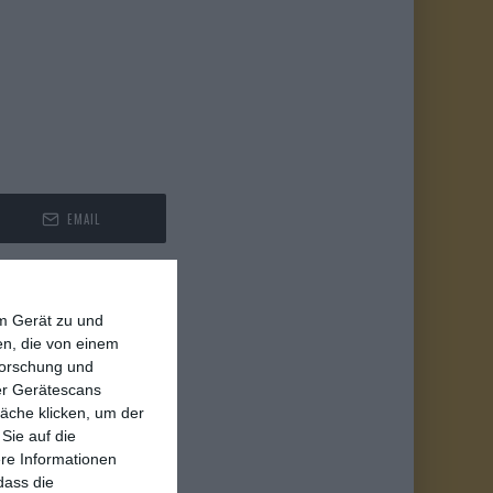
EMAIL
em Gerät zu und
n, die von einem
forschung und
ber Gerätescans
äche klicken, um der
Sie auf die
ere Informationen
dass die