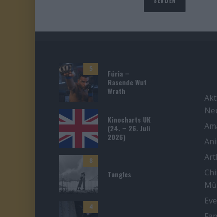
5
Fúria –
Rasende Wut
Wrath
Akt
Ne
Kinocharts UK
Ama
(24. – 26. Juli
2026)
An
Ar
8
Chi
Tangles
Mü
Eve
4
Fan