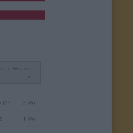
hste Woche
»
o $**
3. Wo
 $
1. Wo