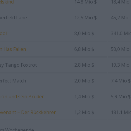
lskind
14,8 Mio $
18,4 Mio
verfield Lane
12,5 Mio $
45,2 Mio
ool
8,0 Mio $
341,0 Mi
 Has Fallen
6,8 Mio $
50,0 Mio
ey Tango Foxtrot
2,8 Mio $
19,3 Mio
rfect Match
2,0 Mio $
7,4 Mio $
ion und sein Bruder
1,4 Mio $
5,9 Mio $
venant – Der Rückkehrer
1,2 Mio $
181,1 Mi
 am Wochenende