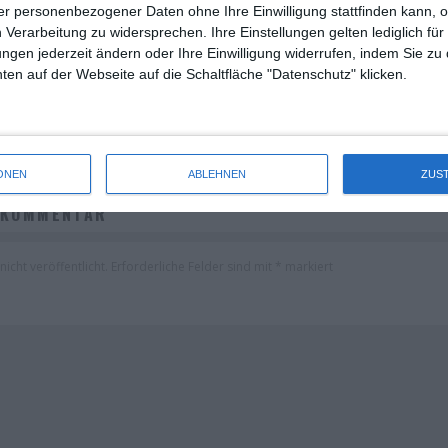
r personenbezogener Daten ohne Ihre Einwilligung stattfinden kann, 
 Verarbeitung zu widersprechen. Ihre Einstellungen gelten lediglich für
 (24. – 26. JULI 2026)
KINOCHARTS WELTWEIT (24.
ungen jederzeit ändern oder Ihre Einwilligung widerrufen, indem Sie zu
en auf der Webseite auf die Schaltfläche "Datenschutz" klicken.
Kinocharts
Kinocharts UK
Die Redaktion
Kinocharts
K
tag, 2. August 2026
Samstag, 1. Augus
ONEN
ABLEHNEN
ZUS
 KOMMENTAR
icht veröffentlicht.
Erforderliche Felder sind mit
*
markiert