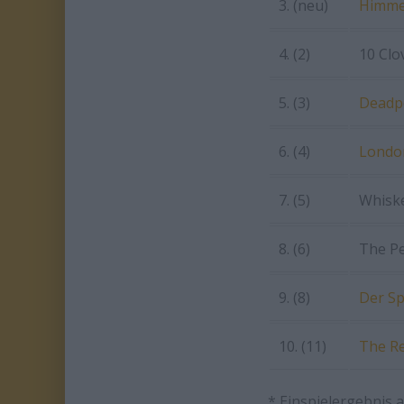
3. (neu)
Himme
4. (2)
10 Clo
5. (3)
Deadp
6. (4)
London
7. (5)
Whisk
8. (6)
The Pe
9. (8)
Der Sp
10. (11)
The Re
* Einspielergebnis