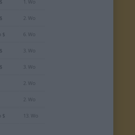
 $
1. Wo
 $
2. Wo
o $
6. Wo
 $
3. Wo
 $
3. Wo
2. Wo
2. Wo
o $
13. Wo