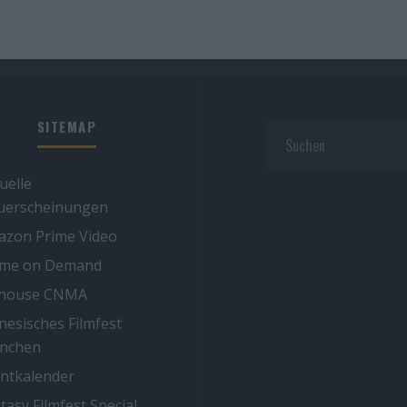
SITEMAP
uelle
uerscheinungen
zon Prime Video
ime on Demand
thouse CNMA
nesisches Filmfest
nchen
ntkalender
tasy Filmfest Special