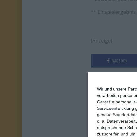
** Einspielergebnis
(Anzeige)
FACEBOOK
ÄHNLICHE BEITR
Wir und unsere Part
verarbeiten persone
Gerät für personali
Serviceentwicklung 
genaue Standortdate
o. a. Datenverarbeit
entsprechende Schalt
zuzugreifen und um 