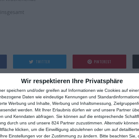
 insgesamt
TWITTER
PINTEREST
Wir respektieren Ihre Privatsphäre
ÄGE
ner speichern und/oder greifen auf Informationen wie Cookies auf ein
nbezogene Daten wie eindeutige Kennungen und Standardinformatione
sierte Werbung und Inhalte, Werbung und Inhaltsmessung, Zielgruppen
gesendet werden.
Mit Ihrer Erlaubnis dürfen wir und unsere Partner ü
n und Kenndaten abfragen. Sie können auf die entsprechende Schaltfl
ung durch uns und unsere 824 Partner zuzustimmen. Alternativ können 
fläche klicken, um die Einwilligung abzulehnen oder um auf detailliert
Ihre Einstellungen vor der Zustimmung zu ändern.
Bitte beachten Sie, 