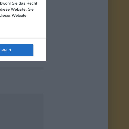
obwohl Sie das Recht
 diese Website. Sie
 – 26. JULI 2026)
 dieser Website
inocharts weltweit
t 2026
TIMMEN