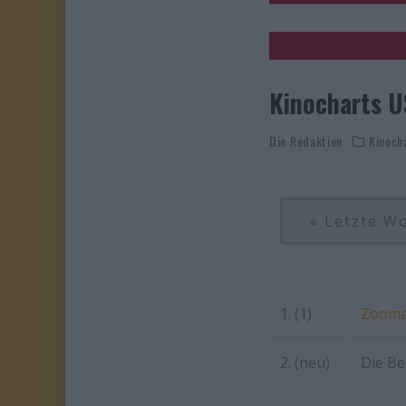
Kinocharts U
Die Redaktion
Kinoch
« Letzte W
1. (1)
Zooma
2. (neu)
Die Be