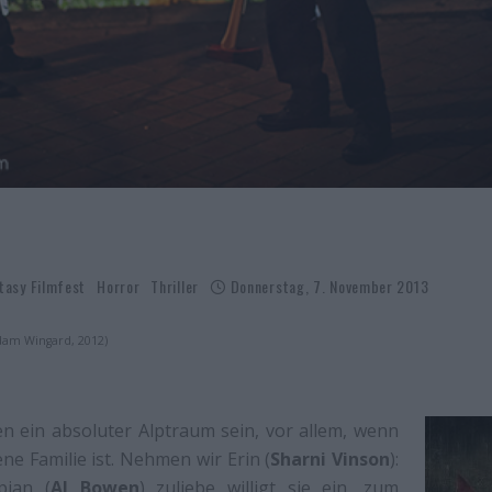
tasy Filmfest
Horror
Thriller
Donnerstag, 7. November 2013
Adam Wingard, 2012)
n ein absoluter Alptraum sein, vor allem, wenn
ene Familie ist. Nehmen wir Erin (
Sharni Vinson
):
pian (
AJ Bowen
) zuliebe willigt sie ein, zum