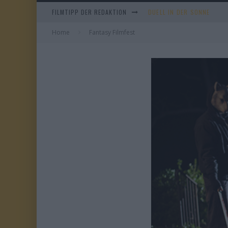
DUELL IN DER SONNE
FILMTIPP DER REDAKTION
EVERYTIME
Home
Fantasy Filmfest
WHAM! – 10 DAYS IN CHIN
TANGLES