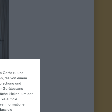
em Gerät zu und
n, die von einem
h Deutschland kam,
forschung und
mfests
, jetzt folgt der
ber Gerätescans
ttfindenden Filmfest
äche klicken, um der
Sie auf die
önnen, ist es schon.
ere Informationen
To Die
bzw.
ABCs of
dass die