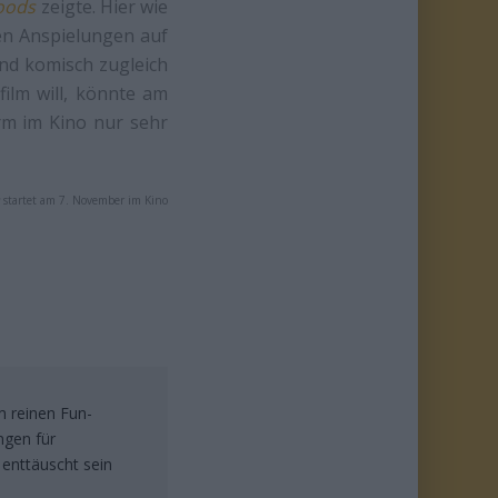
oods
zeigte. Hier wie
en Anspielungen auf
und komisch zugleich
film will, könnte am
orm im Kino nur sehr
startet am 7. November im Kino
m reinen Fun-
ngen für
enttäuscht sein