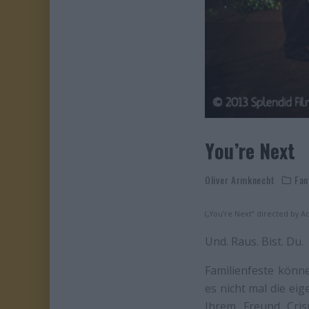
You’re Next
Oliver Armknecht
Fan
(„You’re Next“ directed by 
Und. Raus. Bist. Du.
Familienfeste könne
es nicht mal die eig
Ihrem Freund Cris