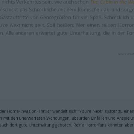
nichts Verkehrtes sein, wie auch schon
The Cabin in the W
 geschickt das Schreckliche mit dem Komischen ab und sorg
Gastauftritte von Genregrößen für viel Spaß. Schrecklich 
u’re Next
nicht sein. Soll heißen: Wer einen reinen Horror
n. Alle anderen erwartet gute Unterhaltung, die in der F
You’re Next
r Home-Invasion-Thriller wandelt sich "You’re Next" später zu eine
 mit den unerwarteten Wendungen, absurden Einfällen und Anspielu
auch dort gute Unterhaltung geboten. Reine Horrorfans könnten aber 