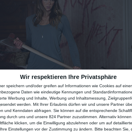
Wir respektieren Ihre Privatsphäre
ner speichern und/oder greifen auf Informationen wie Cookies auf ein
nbezogene Daten wie eindeutige Kennungen und Standardinformatione
ch seiner Premiere mussten wir warten, bis
You’re Next
nac
sierte Werbung und Inhalte, Werbung und Inhaltsmessung, Zielgruppen
ppelt: Erst begeisterte er als Abschlussfilm des
Fantasy Fil
gesendet werden.
Mit Ihrer Erlaubnis dürfen wir und unsere Partner ü
 Während eine Teilnahme eines Slashers beim jährlich sta
n und Kenndaten abfragen. Sie können auf die entsprechende Schaltfl
ung durch uns und unsere 824 Partner zuzustimmen. Alternativ können 
h ungewöhnlich ist, ihn in einem normalen Kino sehen zu k
fläche klicken, um die Einwilligung abzulehnen oder um auf detailliert
ilm von Regisseur
Adam Wingard
(u.a.
V/H/S
und
22 Ways 
Ihre Einstellungen vor der Zustimmung zu ändern.
Bitte beachten Sie, 