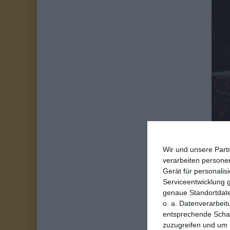
Wir und unsere Part
verarbeiten persone
Rund zwei Jahre na
Gerät für personali
dafür aber gleich do
Serviceentwicklung 
reguläre Kinostart.
genaue Standortdate
o. a. Datenverarbeit
jetzt nicht wirklic
entsprechende Schalt
Aber der neueste F
zuzugreifen und um 