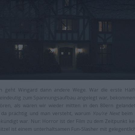
isch geht Wingard dann andere Wege. War die erste Hälf
z eindeutig zum Spannungsaufbau angelegt war, bekommen w
ören, als wären wir wieder mitten in den 80ern gelande
h da prächtig und man versteht, warum
You’re Next
beim F
kündigt war. Nur: Horror ist der Film zu dem Zeitpunkt ke
itzel ist einem unterhaltsamen Fun-Slasher mit gelegentlic