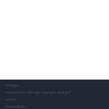
Filmfeste
Filmstarts 2017
Filmstarts 2018
Filmstarts 2019
Filmstarts 2020
Filmstarts 2021
Filmstarts 2022
Filmstarts 2023
Filmstarts 2024
Filmstarts 2025
Filmstarts 2026
Filmtastic
Filmtipps
Französische Filmtage Tübingen-Stuttgart
Genres
Gewinnspiele