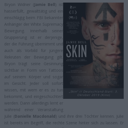
Bryon Widner (
Jamie Bell
) ist
hasserfüllt, gewalttätig und ein
einschlägig beim FBI bekannter
Anhänger der White Supremacy
Bewegung. Innerhalb seiner
Gruppierung ist er derjenige,
der die Führung übernimmt und
auch als Vorbild für jüngere
Rekruten der Bewegung gilt.
Bryon trägt seine Gesinnung
sichtbar in Form von Tattoos
auf seinem Körper und sogar
im Gesicht. Jeder soll sofort
wissen, mit wem er es zu tun
„Skin“ // Deutschland-Start: 3.
Oktober 2019 (Kino)
bekommt, und eingeschüchtert
werden. Dann allerdings lernt er
während einer Veranstaltung
Julie (
Danielle Macdonald
) und ihre drei Töchter kennen. Julie
ist bereits im Begriff, die rechte Szene hinter sich zu lassen. Er