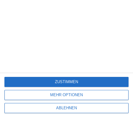
ÄHNLICHE BEITRÄGE
8
HALF MAN
ZUSTIMMEN
Oliver Armknecht
Drama
HBO Max
Serie
Thriller
UK
Freitag, 24. April 2026
MEHR OPTIONEN
7
ABLEHNEN