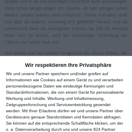
verliebt sich in sie und beschließt tatsächlich auch auszusteigen.
Denn schon länger plagen ihn Zweifel, ob sein jetziges Leben
wirklich seinem wahren Ideal entspricht. Dieses Vorhaben stellt
sich aber als äußerst schwierig und gefährlich heraus. Und als
schmerzvoll: Einer der wichtigsten Schritte, die Zeit als Neonazi
hinter sich zu lassen, wird die vollständige Entfernung der
Tattoos auf seiner Haut sein.
Skin basiert auf den wahren Ereignissen des Bryon Widner, der
damals den „Hammerskins“ angehörte. Nach mehreren
Wir respektieren Ihre Privatsphäre
Zeitungsartikeln, Fernsehbeiträgen und einer Dokumentation
(
Erase Hate
, 2011) kommt nun ein von
Guy Nattiv
inszenierter
Wir und unsere Partner speichern und/oder greifen auf
Film in die Kinos. Nachdem Nattiv ebenfalls durch die Presse auf
Informationen wie Cookies auf einem Gerät zu und verarbeiten
personenbezogene Daten wie eindeutige Kennungen und
Widner aufmerksam wurde, war ihm klar, dass er dessen
Standardinformationen, die von einem Gerät für personalisierte
Geschichte verfilmen wollte. Allerdings sollten viereinhalb Jahre
Werbung und Inhalte, Werbung und Inhaltsmessung,
vergehen, ehe das Projekt realisiert werden konnte.
Zielgruppenforschung und Serviceentwicklung gesendet
werden.
Mit Ihrer Erlaubnis dürfen wir und unsere Partner über
Tattoos machen Leute
Gerätescans genaue Standortdaten und Kenndaten abfragen.
Für die Hauptrolle des Bryon und der Julie wurden Jamie Bell
Sie können auf die entsprechende Schaltfläche klicken, um der
(
Film Stars Don’t Die in Liverpool
) und Danielle Macdonald
o. a. Datenverarbeitung durch uns und unsere 824 Partner
(
Patti Cake$ – Queen of Rap
) ausgewählt. Bell trug über die