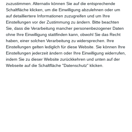
zuzustimmen. Alternativ können Sie auf die entsprechende
Dauer der Dreharbeiten konstant dieselben Tätowierungen wie
Schaltfläche klicken, um die Einwilligung abzulehnen oder um
Widner einst. Für den Schauspieler hatte das auch Auswirkung
auf detailliertere Informationen zuzugreifen und um Ihre
auf sein Auftreten und seine Persönlichkeit außerhalb der
Einstellungen vor der Zustimmung zu ändern.
Bitte beachten
Drehzeiten, wie er selbst sagt. Er entwickelte durch das
Sie, dass die Verarbeitung mancher personenbezogener Daten
Aussehen ein gewisses Gefühl von Macht, Wut aber auch
ohne Ihre Einwilligung stattfinden kann, obwohl Sie das Recht
Aggression, was ihm sicherlich half in die herausfordernde Rolle
haben, einer solchen Verarbeitung zu widersprechen. Ihre
des Neonazi zu schlüpfen.
Einstellungen gelten lediglich für diese Website. Sie können Ihre
Einstellungen jederzeit ändern oder Ihre Einwilligung widerrufen,
Dennoch muss man sagen, dass es ihm zunächst nicht ganz
indem Sie zu dieser Website zurückkehren und unten auf der
gelingt, die Härte des Bryon Widner authentisch abzubilden. Bis
Webseite auf die Schaltfläche "Datenschutz" klicken.
zu dem Zeitpunkt, als er Julie kennenlernt, bleibt er für den
Zuschauer sehr undifferenziert und tatsächlich auch wenig
schockierend. Erst nachdem Widner sich entschließt
auszusteigen, kann Jamie Bell mit seiner Darstellung punkten
und lässt das Publikum an den Ereignissen und seinen Gefühlen
teilhaben.