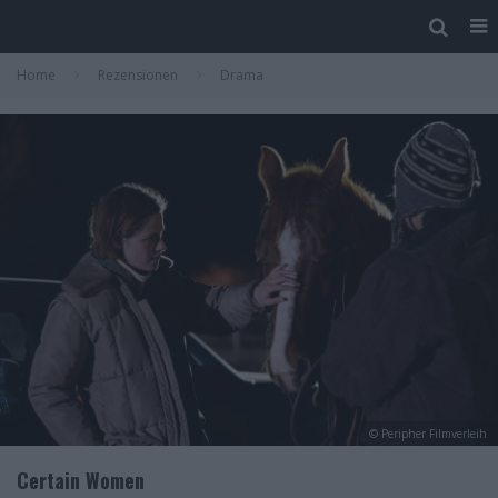
Home
Rezensionen
Drama
© Peripher Filmverleih
Certain Women