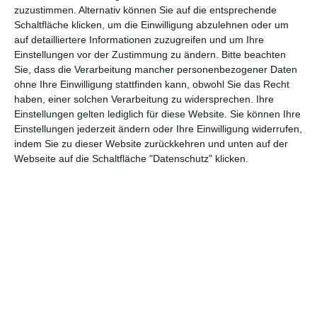
zuzustimmen. Alternativ können Sie auf die entsprechende
Schaltfläche klicken, um die Einwilligung abzulehnen oder um
Erfunden hat diese aber nicht Reichardt selbst, vielmehr basiert
auf detailliertere Informationen zuzugreifen und um Ihre
der Episodenfilm auf der Kurzgeschichtensammlung „Both
Einstellungen vor der Zustimmung zu ändern.
Bitte beachten
Ways Is the Only Way I Want It: Stories“ von
Maile Meloy
. Die
Sie, dass die Verarbeitung mancher personenbezogener Daten
erste der drei Geschichten erzählt von der Anwältin Laura
ohne Ihre Einwilligung stattfinden kann, obwohl Sie das Recht
(
Laura Dern
), die vergeblich ihren Klienten Fuller (
Jared
haben, einer solchen Verarbeitung zu widersprechen. Ihre
Einstellungen gelten lediglich für diese Website. Sie können Ihre
Harris
) davon zu überzeugen versucht, dass er bei seinem Fall
Einstellungen jederzeit ändern oder Ihre Einwilligung widerrufen,
keine Aussicht auf Schadensersatz hat. Weiter geht es mit dem
indem Sie zu dieser Website zurückkehren und unten auf der
Ehepaar Ryan (
James Le Gros
) und Gina (
Michelle Williams
),
Webseite auf die Schaltfläche "Datenschutz" klicken.
das gemeinsam in der Natur ein Haus bauen will. Zum Schluss
steht Jamie (
Lily Gladstone
) im Mittelpunkt, die versehentlich
in einem Abendseminar über Schulrecht landet und sich in die
Aushilfsdozentin Beth (
Kristen Stewart
) verliebt.
Offen ausgesprochen werden diese romantischen Gefühle
nicht. Genauer merkt Beth nicht einmal, dass in Jamie mehr vor
sich geht, wenn diese immer wieder in den Unterricht kommt,
obwohl sie zum Thema keinen Bezug hat. Obwohl sie nicht
einmal eingeschrieben ist. Aber eben damit wird klar, dass es