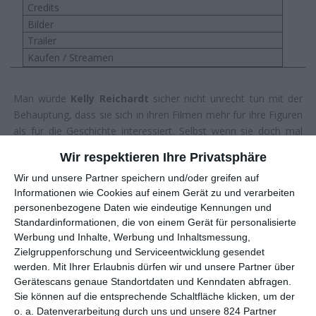
Credits
Bilder
Trailer
Kaufen / Streamen
Man würde
Kelly Reichardt
sicher nicht unrecht tun mit der
Behauptung, dass sie sich in ihren Filmen mehr für ihre Figuren
als für die Geschichte interessiert. Selbst wenn sie doch mal
eine größere zu erzählen hat wie in dem überraschend
Wir respektieren Ihre Privatsphäre
handlungsorientierten
Night Moves
, geht es ihr eher darum,
Wir und unsere Partner speichern und/oder greifen auf
was diese Handlung aus den Menschen macht. Nicht um die
Informationen wie Cookies auf einem Gerät zu und verarbeiten
Handlung an sich. In
Certain Women
, der dritte Langfilm der
personenbezogene Daten wie eindeutige Kennungen und
Regisseurin und Drehbuchautorin, verzichtet sie dann auch
Standardinformationen, die von einem Gerät für personalisierte
wieder darauf, das Publikum mit großen Momenten fesseln zu
Werbung und Inhalte, Werbung und Inhaltsmessung,
wollen. Sie widmet sich den kleinen, so klein, dass sie auf den
Zielgruppenforschung und Serviceentwicklung gesendet
ersten Blick oft an der Grenze zum Banalen sind. Aber eben nur
werden.
Mit Ihrer Erlaubnis dürfen wir und unsere Partner über
auf den ersten Blick.
Gerätescans genaue Standortdaten und Kenndaten abfragen.
Sie können auf die entsprechende Schaltfläche klicken, um der
ADAPTION VON KURZGESCHICHTEN
o. a. Datenverarbeitung durch uns und unsere 824 Partner